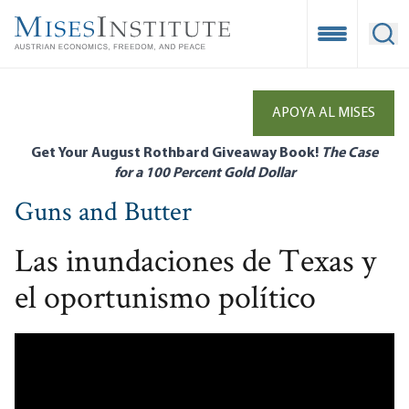
Skip
to
Open Mobile
Ope
main
content
APOYA AL MISES
Get Your August Rothbard Giveaway Book!
The Case
for a 100 Percent Gold Dollar
Guns and Butter
Las inundaciones de Texas y
el oportunismo político
Remote video URL