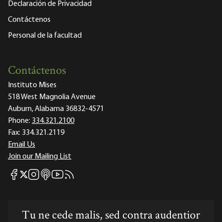
Declaración de Privacidad
Contáctenos
Personal de la facultad
Contáctenos
Instituto Mises
518 West Magnolia Avenue
Auburn, Alabama 36832-4571
Phone:
334.321.2100
Fax:
334.321.2119
Email Us
Join our Mailing List
Mises Facebook
Mises Instagram
Mises itunes
Mises Youtube
Mises RSS feed
Mises X
Tu ne cede malis, sed contra audentior