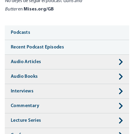
No dejes de seguir el podcast
Guns and
Butter
en
Mises.org/GB
Media
Podcasts
Recent Podcast Episodes
Audio Articles
Audio Books
Interviews
Commentary
Lecture Series