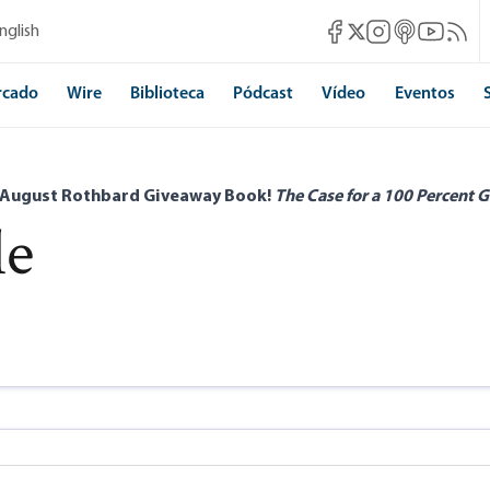
Mises Facebook
Mises Instagram
Mises itunes
Mises Yo
Mises 
nglish
Mises X
rcado
Wire
Biblioteca
Pódcast
Vídeo
Eventos
 August Rothbard Giveaway Book!
The Case for a 100 Percent G
le