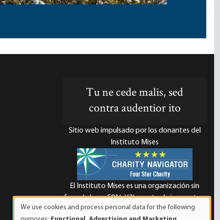
Tu ne cede malis, sed
contra audentior ito
Sitio web impulsado por los donantes del
Instituto Mises
El Instituto Mises es una organización sin
d
fines de lucro 501(c)(3) exenta de impuestos.
We use cookies and process personal data for the following
Las contribuciones son deducibles de
Use
purposes:
Functional, Advertising and Marketing