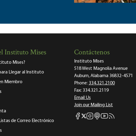
l Instituto Mises
Contáctenos
Instituto Mises
stituto Mises?
518 West Magnolia Avenue
para Llegar al Instituto
Auburn, Alabama 36832-4571
 en Miembro
Phone:
334.321.2100
Fax:
334.321.2119
s
Email Us
Join our Mailing List
nta
Mises Facebook
Mises Instagram
Mises itunes
Mises Youtube
Mises RSS fee
Mises X
Listas de Correo Electrónico
s