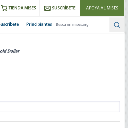
utube
RSS feed
TIENDA MISES
SUSCRÍBETE
APOYA AL MISES
Suscríbete
Principiantes
Searc
old Dollar