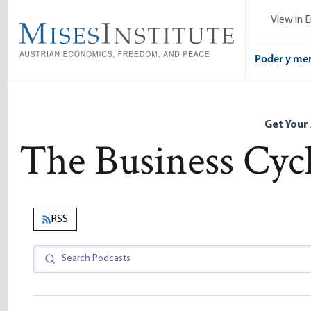
Skip
View in E
to
main
content
Poder y me
Get Your
The Business Cyc
RSS