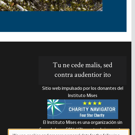
Tu ne cede malis, sed
contra audentior ito
Sitio web impulsado por los donantes del
Instituto Mises
El Instituto Mises es una organización sin
d
fines de lucro 501(c)(3) exenta de impuestos.