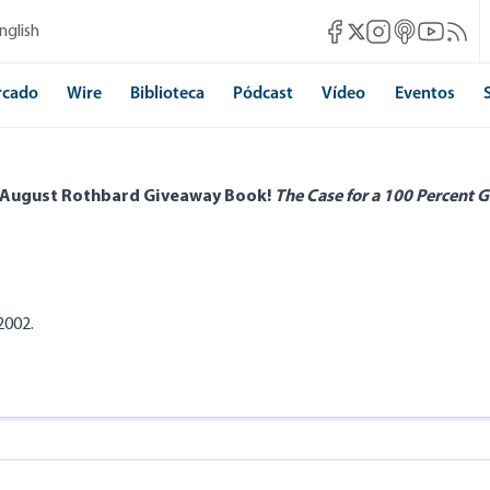
Mises Facebook
Mises Instagram
Mises itunes
Mises Yo
Mises 
nglish
Mises X
rcado
Wire
Biblioteca
Pódcast
Vídeo
Eventos
 August Rothbard Giveaway Book!
The Case for a 100 Percent G
2002.