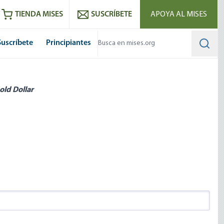
utube
RSS feed
TIENDA MISES
SUSCRÍBETE
APOYA AL MISES
Suscríbete
Principiantes
Searc
old Dollar