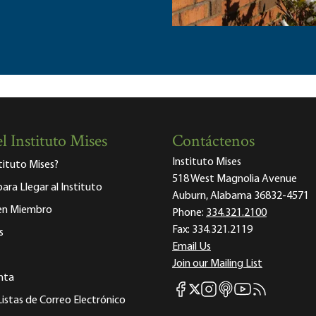
l Instituto Mises
Contáctenos
Instituto Mises
stituto Mises?
518 West Magnolia Avenue
para Llegar al Instituto
Auburn, Alabama 36832-4571
 en Miembro
Phone:
334.321.2100
Fax:
334.321.2119
s
Email Us
Join our Mailing List
nta
Mises Facebook
Mises Instagram
Mises itunes
Mises Youtube
Mises RSS fee
Mises X
Listas de Correo Electrónico