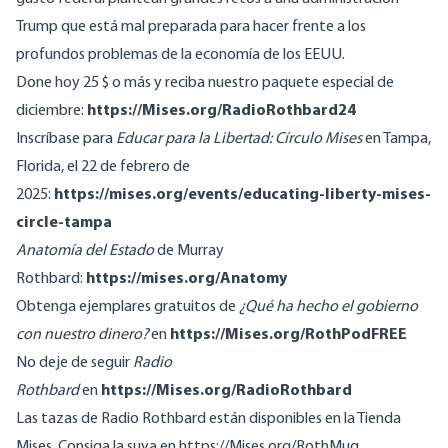
Trump que está mal preparada para hacer frente a los
profundos problemas de la economía de los EEUU.
Done hoy 25 $ o más y reciba nuestro paquete especial de
diciembre:
https://Mises.org/RadioRothbard24
Inscríbase para
Educar para la Libertad: Círculo Mises
en Tampa,
Florida, el 22 de febrero de
2025:
https://mises.org/events/educating-liberty-mises-
circle-tampa
Anatomía del Estado
de Murray
Rothbard:
https://mises.org/Anatomy
Obtenga ejemplares gratuitos de
¿Qué ha hecho el gobierno
con nuestro dinero?
en
https://Mises.org/RothPodFREE
No deje de seguir
Radio
Rothbard
en
https://Mises.org/RadioRothbard
Las tazas de Radio Rothbard están disponibles en la Tienda
Mises. Consiga la suya en https://Mises.org/RothMug