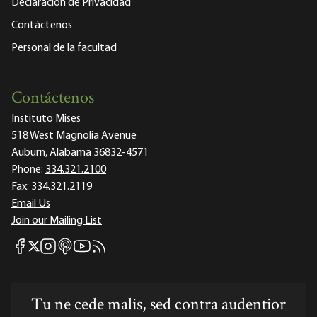
Declaración de Privacidad
Contáctenos
Personal de la facultad
Contáctenos
Instituto Mises
518 West Magnolia Avenue
Auburn, Alabama 36832-4571
Phone:
334.321.2100
Fax:
334.321.2119
Email Us
Join our Mailing List
Mises Facebook
Mises Instagram
Mises itunes
Mises Youtube
Mises RSS feed
Mises X
Tu ne cede malis, sed contra audentior