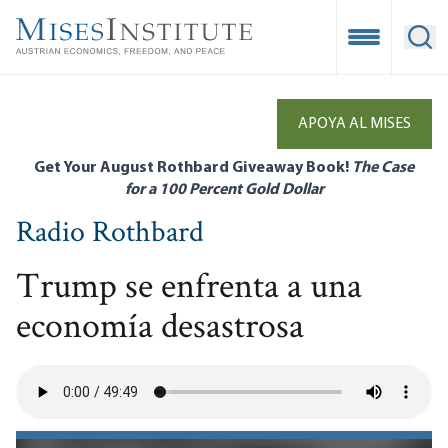
Skip
to
Open Mobile
Ope
main
content
APOYA AL MISES
Get Your August Rothbard Giveaway Book!
The Case
for a 100 Percent Gold Dollar
Radio Rothbard
Trump se enfrenta a una
economía desastrosa