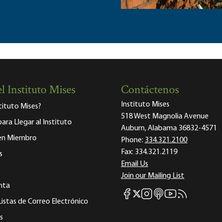
l Instituto Mises
Contáctenos
Instituto Mises
stituto Mises?
518 West Magnolia Avenue
para Llegar al Instituto
Auburn, Alabama 36832-4571
 en Miembro
Phone:
334.321.2100
Fax:
334.321.2119
s
Email Us
Join our Mailing List
nta
Mises Facebook
Mises Instagram
Mises itunes
Mises Youtube
Mises RSS fee
Mises X
Listas de Correo Electrónico
s