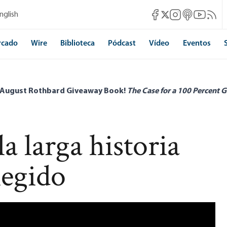
Mises Facebook
Mises Instagram
Mises itunes
Mises Yo
Mises 
nglish
Mises X
rcado
Wire
Biblioteca
Pódcast
Vídeo
Eventos
 August Rothbard Giveaway Book!
The Case for a 100 Percent G
 larga historia
legido