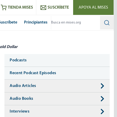
utube
RSS feed
TIENDA MISES
SUSCRÍBETE
APOYA AL MISES
Suscríbete
Principiantes
Searc
old Dollar
Media
Podcasts
Recent Podcast Episodes
Audio Articles
Audio Books
Interviews