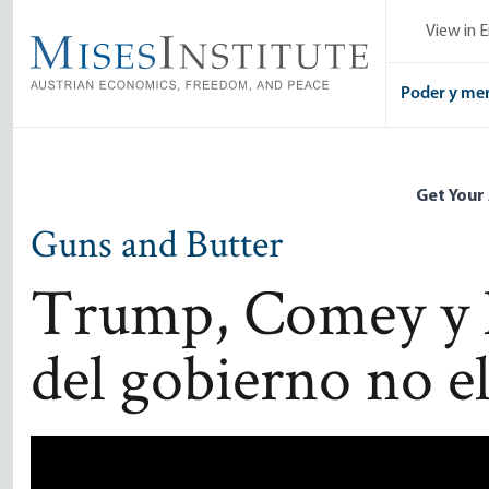
Skip
View in E
to
main
content
Poder y me
Get Your
Guns and Butter
Trump, Comey y la
del gobierno no e
Remote video URL