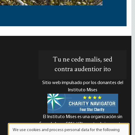
Tu ne cede malis, sed
contra audentior ito
Sitio web impulsado por los donantes del
Instituto Mises
El Instituto Mises es una organización sin
d
fines de lucro 501(c)(3) exenta de impuestos.
We use cookies and process personal data for the following
Las contribuciones son deducibles de
Use