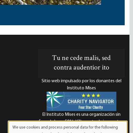
Tu ne cede malis, sed
contra audentior ito
Sitio web impulsado por los donantes del
Instituto Mises
El Instituto Mises es una organización sin
d
fines de lucro 501(c)(3) exenta de impuestos.
We use cookies and process personal data for the following
Las contribuciones son deducibles de
Use