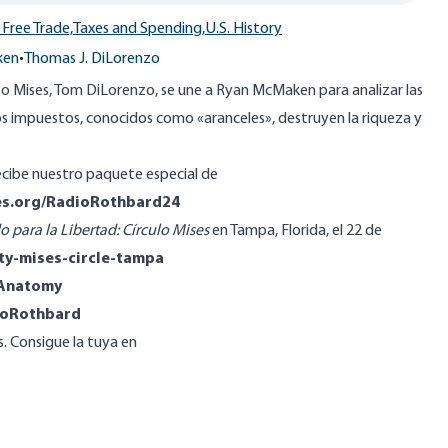
Free Trade,
Taxes and Spending,
U.S. History
ken
•
Thomas J. DiLorenzo
uto Mises, Tom DiLorenzo, se une a Ryan McMaken para analizar las
s impuestos, conocidos como «aranceles», destruyen la riqueza y
ecibe nuestro paquete especial de
ses.org/RadioRothbard24
 para la Libertad: Círculo Mises
en Tampa, Florida, el 22 de
rty-mises-circle-tampa
/Anatomy
dioRothbard
s. Consigue la tuya en