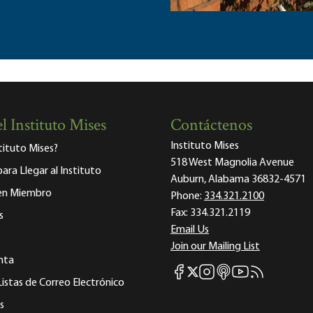
l Instituto Mises
Contáctenos
Instituto Mises
stituto Mises?
518 West Magnolia Avenue
para Llegar al Instituto
Auburn, Alabama 36832-4571
 en Miembro
Phone:
334.321.2100
Fax:
334.321.2119
s
Email Us
Join our Mailing List
nta
Mises Facebook
Mises Instagram
Mises itunes
Mises Youtube
Mises RSS fee
Mises X
Listas de Correo Electrónico
s