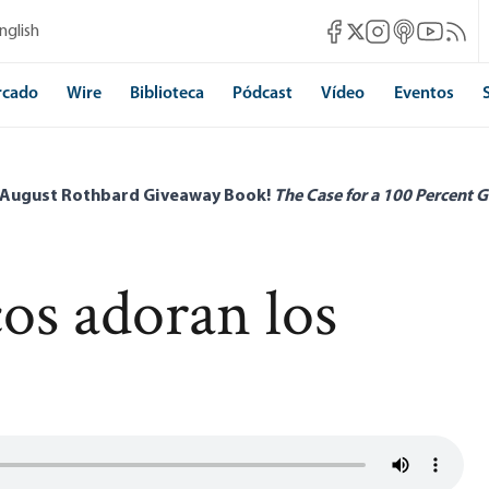
Mises Facebook
Mises Instagram
Mises itunes
Mises Yo
Mises 
nglish
Mises X
rcado
Wire
Biblioteca
Pódcast
Vídeo
Eventos
 August Rothbard Giveaway Book!
The Case for a 100 Percent G
cos adoran los