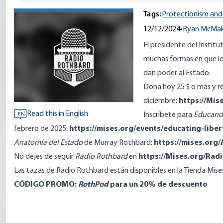
Tags:
Protectionism and 
12/12/2024
•
Ryan McMa
El presidente del Instit
muchas formas en que lo
dan poder al Estado.
Dona hoy 25 $ o más y r
diciembre:
https://Mi
Read this in English
Inscríbete para
Educando
EN
febrero de 2025:
https://mises.org/events/educating-libe
Anatomía del Estado
de Murray Rothbard:
https://mises.org
No dejes de seguir
Radio Rothbard
en
https://Mises.org/Ra
Las tazas de Radio Rothbard están disponibles en la Tienda Mise
CÓDIGO PROMO:
RothPod
para un 20% de descuento