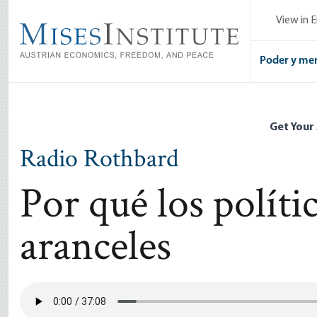
Skip
View in E
to
main
content
Poder y me
Get Your
Radio Rothbard
Por qué los políti
aranceles