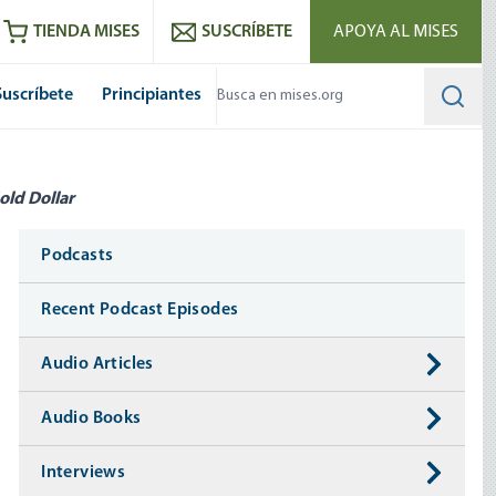
utube
RSS feed
TIENDA MISES
SUSCRÍBETE
APOYA AL MISES
Suscríbete
Principiantes
Searc
old Dollar
Media
Podcasts
Recent Podcast Episodes
Audio Articles
Audio Books
Interviews