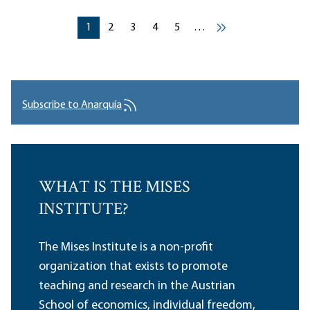
Pagination
Current page
Current page
Current page
Current page
Current page
1
2
3
4
5
…
››
Subscribe to Anarquía
WHAT IS THE MISES
INSTITUTE?
The Mises Institute is a non-profit
organization that exists to promote
teaching and research in the Austrian
School of economics, individual freedom,