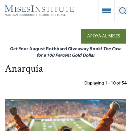
Skip
to
Open Mobile
Ope
main
content
APOYA AL MISES
Get Your August Rothbard Giveaway Book!
The Case
for a 100 Percent Gold Dollar
Anarquía
Displaying 1 - 10 of 54