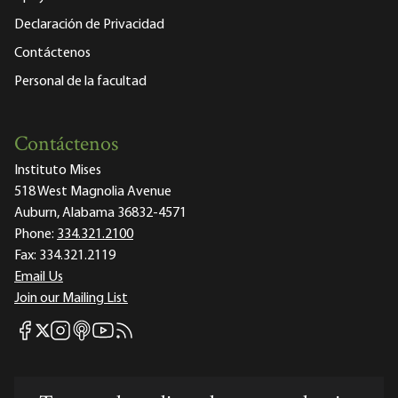
Declaración de Privacidad
Contáctenos
Personal de la facultad
Contáctenos
Instituto Mises
518 West Magnolia Avenue
Auburn, Alabama 36832-4571
Phone:
334.321.2100
Fax:
334.321.2119
Email Us
Join our Mailing List
Mises Facebook
Mises Instagram
Mises itunes
Mises Youtube
Mises RSS feed
Mises X