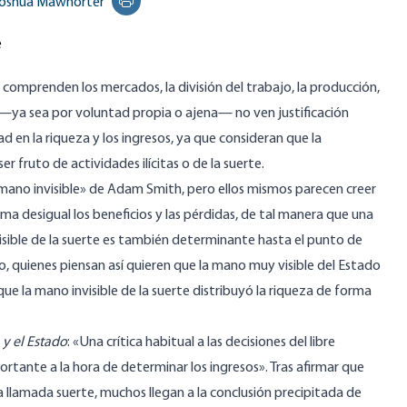
oshua Mawhorter
Print this page
e
omprenden los mercados, la división del trabajo, la producción,
o —ya sea por voluntad propia o ajena— no ven justificación
d en la riqueza y los ingresos, ya que consideran que la
r fruto de actividades ilícitas o de la suerte.
«mano invisible» de Adam Smith, pero ellos mismos parecen creer
orma desigual los beneficios y las pérdidas, de tal manera que una
isible de la suerte es también determinante hasta el punto de
o, quienes piensan así quieren que la mano muy visible del Estado
que la mano invisible de la suerte distribuyó la riqueza de forma
y el Estado
: «Una crítica habitual a las decisiones del libre
ante a la hora de determinar los ingresos». Tras afirmar que
 llamada suerte, muchos llegan a la conclusión precipitada de