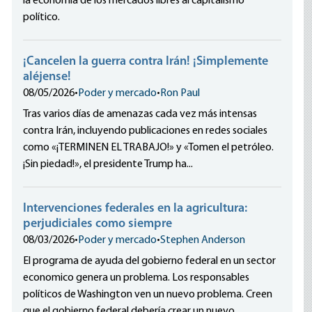
la economía de los mercados libres al capitalismo
político.
¡Cancelen la guerra contra Irán! ¡Simplemente
aléjense!
08/05/2026
•
Poder y mercado
•
Ron Paul
Tras varios días de amenazas cada vez más intensas
contra Irán, incluyendo publicaciones en redes sociales
como «¡TERMINEN EL TRABAJO!» y «Tomen el petróleo.
¡Sin piedad!», el presidente Trump ha...
Intervenciones federales en la agricultura:
perjudiciales como siempre
08/03/2026
•
Poder y mercado
•
Stephen Anderson
El programa de ayuda del gobierno federal en un sector
economico genera un problema. Los responsables
políticos de Washington ven un nuevo problema. Creen
que el gobierno federal debería crear un nuevo