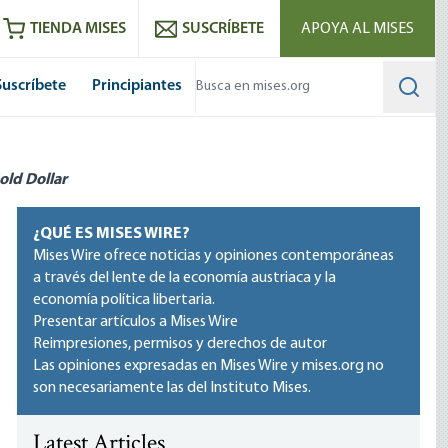
utube
RSS feed
TIENDA MISES
SUSCRÍBETE
APOYA AL MISES
Suscríbete
Principiantes
Searc
old Dollar
¿QUÉ ES MISES WIRE?
Mises Wire ofrece noticias y opiniones contemporáneas
a través del lente de la economía austriaca y la
economía política libertaria.
Presentar artículos a Mises Wire
Reimpresiones, permisos y derechos de autor
Las opiniones expresadas en Mises Wire y mises.org no
son necesariamente las del Instituto Mises.
Latest Articles