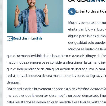
05/01/2026
•
Mises Wire
•
J
Listen to this articl
Muchas personas que no c
el intercambio y el lucr
alguna para la desigualda
Read this in English
EN
desigualdad solo puede se
Muchos se burlan de la 
que otra mano invisible, la de la suerte o el azar, distribuye de f
mayor riqueza e ingresos se consideran ilegítimos. Esta mano inv
que es independiente de cualquier acción deliberada. Por lo tant
redistribuya la riqueza de una manera que les parezca lógica, ya 
desigual.
Rothbard
escribe
brevemente sobre esto en
Hombre, economía 
mercado es que la «suerte» desempeña un papel demasiado import
tales resultados se deben en gran medida a esa fuerza misteriosa