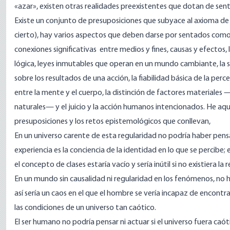
«azar», existen otras realidades preexistentes que dotan de sen
Existe un conjunto de presuposiciones que subyace al axioma de l
cierto), hay varios aspectos que deben darse por sentados como
conexiones significativas
entre medios y fines, causas y efectos,
lógica, leyes inmutables que operan en un mundo cambiante, la 
sobre los resultados de una acción, la fiabilidad básica de la perce
entre la mente y el cuerpo, la distinción
de
factores materiales —l
naturales— y el juicio y la acción humanos intencionados. He
aqu
presuposiciones y los retos epistemológicos que conllevan,
En un universo carente de esta regularidad no podría haber pens
experiencia es la conciencia de la identidad en lo que se percibe; 
el concepto de clases estaría vacío y sería inútil si no existiera la 
En un mundo sin causalidad ni regularidad en los fenómenos, no 
así sería un caos en el que el hombre se vería incapaz de encontra
las condiciones de un universo tan caótico.
El ser humano no podría pensar ni actuar si el universo fuera caótic