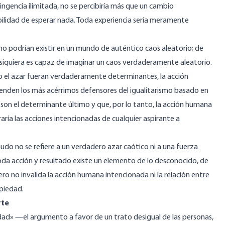
ngencia ilimitada, no se percibiría más que un cambio
bilidad de esperar nada. Toda experiencia sería meramente
no podrían existir en un mundo de auténtico caos aleatorio; de
 siquiera es capaz de imaginar un caos verdaderamente aleatorio.
te o el azar fueran verdaderamente determinantes, la acción
ienden los más acérrimos defensores del igualitarismo basado en
ar son el determinante último y que, por lo tanto, la acción humana
ría las acciones intencionadas de cualquier aspirante a
udo no se refiere a un verdadero azar caótico ni a una fuerza
oda acción y resultado existe un elemento de lo desconocido, de
ero no invalida la acción humana intencionada ni la relación entre
opiedad.
rte
dad» —el argumento a favor de un trato desigual de las personas,