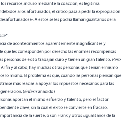
los recursos, incluso mediante la coacción, es legítima.
indebidos a los afortunados, el crítico pasa a pedir la expropiación
desafortunados)». A estos se les podría llamar igualitarios de la
nce
*:
ncia de acontecimientos aparentemente insignificantes y
o de que les corresponden por derecho las enormes recompensas
as personas de éxito trabajan duro y tienen un gran talento.
Pero
. Al fin y al cabo, hay muchas otras personas que tenían el mismo
jos lo mismo. El problema es que, cuando las personas piensan que
trarse más reacias a apoyar los impuestos necesarios para las
generación. (
énfasis
añadido)
rsonas aportan el mismo esfuerzo y talento, pero el factor
endiente clave, sin la cual el éxito se convierte en fracaso.
mportancia de la suerte, o son Frank y otros «igualitarios de la