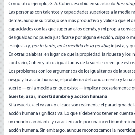
Como otro ejemplo, G. A. Cohen, escribió en su artículo
Rescuing 
Las personas con talentos y capacidades superiores a la media no 
demás, aunque su trabajo sea más productivo y valioso que el 
capacidades con las que superan a los demás, y mi propia convic
desigualdad no pueda justificarse por alguna elección, culpa o m
es injusta y,
por lo tanto
,
en la medida de lo posible
, injusta, y 
En otras palabras, en lugar de que la propiedad, la riqueza y los
contrario, Cohen y otros igualitarios de la suerte creen que estos
Los problemas con los argumentos de los igualitarios de la suert
riesgo y la acción humana, el problema del conocimiento y la natur
suerte —en la medida en que existe— implica necesariamente que
Suerte, azar, incertidumbre y acción humana
Si la «suerte», el «azar» o el caos son realmente el paradigma de
acción humana significativa. Lo que sí debemos tener en cuenta e
un mundo cambiante y caracterizado por una incertidumbre inher
acción humana. Sin embargo, aunque reconozcamos la incertidum