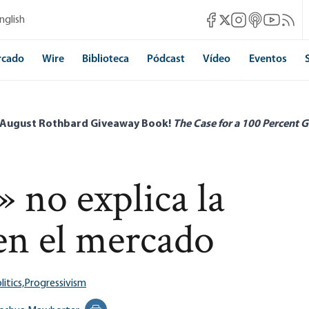
Mises Facebook
Mises Instagram
Mises itunes
Mises Yo
Mises 
nglish
Mises X
rcado
Wire
Biblioteca
Pódcast
Vídeo
Eventos
 August Rothbard Giveaway Book!
The Case for a 100 Percent G
» no explica la
 en el mercado
litics,
Progressivism