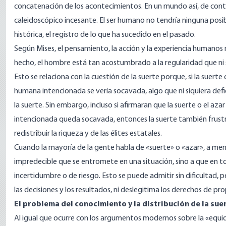
concatenación de los acontecimientos. En un mundo así, de conti
caleidoscópico incesante. El ser humano no tendría ninguna posi
histórica, el registro de lo que ha sucedido en el pasado.
Según Mises, el pensamiento, la acción y la experiencia humanos 
hecho, el hombre está tan acostumbrado a la regularidad que ni
Esto se relaciona con la cuestión de la suerte porque, si la suer
humana intencionada se vería socavada, algo que ni siquiera def
la suerte. Sin embargo, incluso si afirmaran que la suerte o el az
intencionada queda socavada, entonces la suerte también frustra
redistribuir la riqueza y de las élites estatales.
Cuando la mayoría de la gente habla de «suerte» o «azar», a men
impredecible que se entromete en una situación, sino a que en t
incertidumbre o de riesgo. Esto se puede admitir sin dificultad, p
las decisiones y los resultados, ni deslegitima los derechos de pr
El problema del conocimiento y la distribución de la sue
Al igual que ocurre con los argumentos modernos sobre la «equi