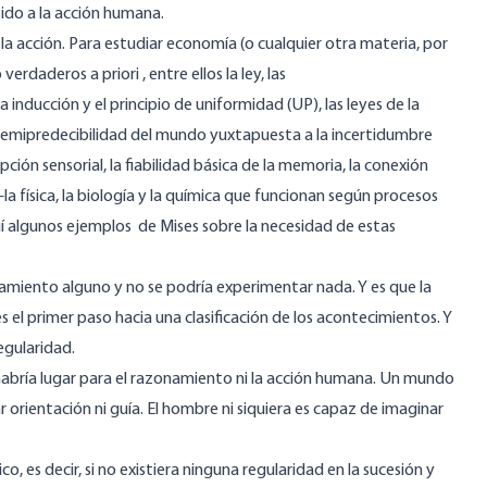
tido a la acción humana.
a acción. Para estudiar economía (o cualquier otra materia, por
 verdaderos a priori
, entre ellos
la ley, las
la inducción
y el principio de uniformidad (UP), las leyes de la
semipredecibilidad del mundo yuxtapuesta a la incertidumbre
pción sensorial, la fiabilidad básica de la memoria, la conexión
a física, la biología y la química que funcionan según procesos
í
algunos
ejemplos
de Mises sobre la necesidad de estas
amiento alguno y no se podría experimentar nada. Y es que la
es el primer paso hacia una clasificación de los acontecimientos. Y
regularidad.
habría lugar para el razonamiento ni la acción humana. Un mundo
r orientación ni guía. El hombre ni siquiera es capaz de imaginar
o, es decir, si no existiera ninguna regularidad en la sucesión y