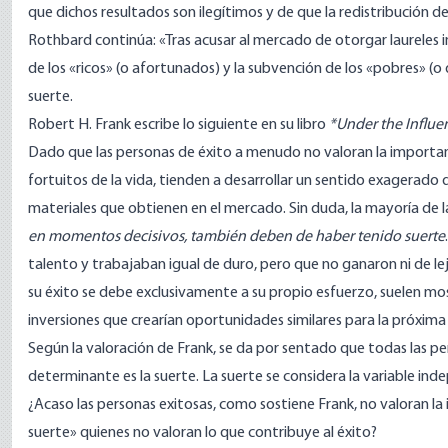
que dichos resultados son ilegítimos y de que la redistribución de 
Rothbard
continúa
: «Tras acusar al mercado de otorgar laureles 
de los «ricos» (o afortunados) y la subvención de los «pobres» (o 
suerte.
Robert H. Frank
escribe
lo siguiente en su libro
*Under the Influe
Dado que las personas de éxito a menudo no valoran la importa
fortuitos de la vida, tienden a desarrollar un sentido exagerad
materiales que obtienen en el mercado. Sin duda, la mayoría de l
en momentos decisivos, también deben de haber tenido suerte
talento y trabajaban igual de duro, pero que no ganaron ni de le
su éxito se debe exclusivamente a su propio esfuerzo, suelen mos
inversiones que crearían oportunidades similares para la próxima 
Según la valoración de Frank, se da por sentado que todas las pe
determinante es la suerte. La suerte se considera la variable indep
¿Acaso las personas exitosas, como sostiene Frank, no valoran la i
suerte» quienes no valoran lo que contribuye al éxito?