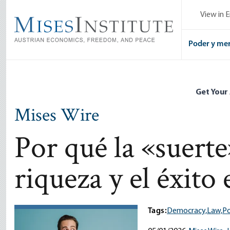
Skip
View in E
to
main
content
Poder y me
Get Your
Mises Wire
Por qué la «suerte
riqueza y el éxito
Tags:
Democracy,
Law,
Po