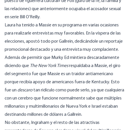
puesto de «guerrera cultural» de Fox (gurú de la fe, la familia y
las relaciones) que anteriormente ocupaba el acosador sexual
en serie Bill O’Reilly.
Laura ha tenido a Massie en su programa en varias ocasiones
para realizarle entrevistas muy favorables. En la víspera de las
elecciones, apostó todo por Gallrein, dedicándole un reportaje
promocional destacado y una entrevista muy complaciente.
Además de permitir que Murky Ed mintiera descaradamente
diciendo que
The New York Times
respaldaba a Massie
, el giro
del segmento fue que Massie es un traidor antiamericano
porque recibía apoyo de americanos fuera de Kentucky. Esto
fue un
descaro
tan ridículo como puede serlo, ya que cualquiera
con un cerebro que funcione normalmente sabe que múltiples
millonarios y multimillonarios de Nueva York e Israel estaban
destinando millones de dólares a Gallrein.
No obstante, Ingraham y el resto de las atractivas