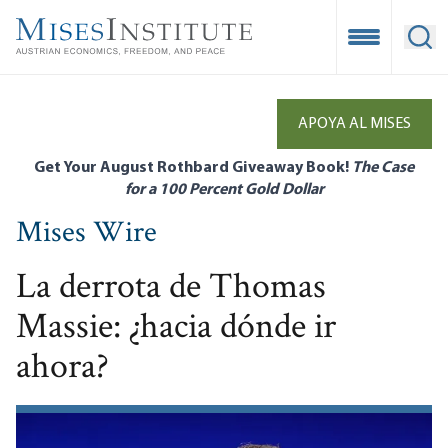
Skip
to
Open Mobile
Ope
main
content
APOYA AL MISES
Get Your August Rothbard Giveaway Book!
The Case
for a 100 Percent Gold Dollar
Mises Wire
La derrota de Thomas
Massie: ¿hacia dónde ir
ahora?