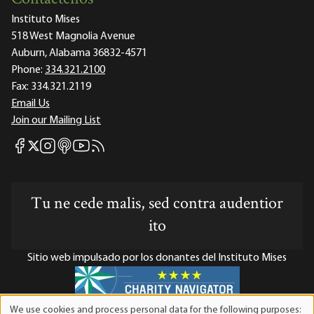
Instituto Mises
518 West Magnolia Avenue
Auburn, Alabama 36832-4571
Phone:
334.321.2100
Fax:
334.321.2119
Email Us
Join our Mailing List
Mises Facebook
Mises Instagram
Mises itunes
Mises Youtube
Mises RSS feed
Mises X
Tu ne cede malis, sed contra audentior
ito
Sitio web impulsado por los donantes del Instituto Mises
We use cookies and process personal data for the following purposes: