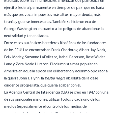
Madison, sobre las innumerables amenazas que planteaba un
ejército federal permanente en tiempos de paz, que no haría
más que provocar impuestos más altos, mayor deuda, más
tiranía y guerras innecesarias. También se hicieron eco de
George Washington en cuanto a los peligros de abandonar la
neutralidad y tener aliados.
Entre estos auténticos herederos filosóficos de los fundadores
de los EEUU se encontraban Frank Chodorov, Albert Jay Nock,
Felix Morley, Suzanne LaFollette, Isabel Paterson, Rose Wilder
Lane y Zora Neale Hurston. El columnista más popular en
América en aquella época era el libertario y acérrimo opositor a
la guerra John T. Flynn, la
bestia negra
absoluta de la clase
dirigente progresista, que quería acabar con él.
La Agencia Central de Inteligencia (CIA) se creó en 1947 con una
de sus principales misiones: utilizar todos y cada uno de los
medios (especialmente el control de los medios de