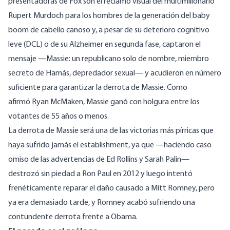
presentadoras de Fox son el reclamo visual del multimillonario
Rupert Murdoch para los hombres de la generación del baby
boom de cabello canoso y, a pesar de su deterioro cognitivo
leve (DCL) o de su Alzheimer en segunda fase, captaron el
mensaje —Massie: un republicano solo de nombre, miembro
secreto de Hamás, depredador sexual— y acudieron en número
suficiente para garantizar la derrota de Massie. Como
afirmó Ryan McMaken, Massie ganó con holgura entre los
votantes de 55 años o menos.
La derrota de Massie será una de las victorias más pírricas que
haya sufrido jamás el establishment, ya que —haciendo caso
omiso de las advertencias de Ed Rollins y Sarah Palin—
destrozó sin piedad a Ron Paul en 2012 y luego intentó
frenéticamente reparar el daño causado a Mitt Romney, pero
ya era demasiado tarde, y Romney acabó sufriendo una
contundente derrota frente a Obama.