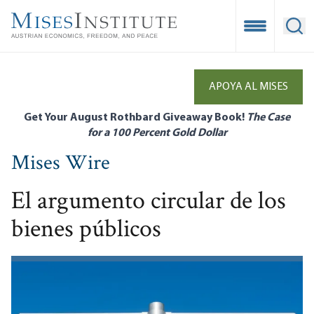
Skip
to
Open Mobile
Ope
main
content
APOYA AL MISES
Get Your August Rothbard Giveaway Book!
The Case
for a 100 Percent Gold Dollar
Mises Wire
El argumento circular de los
bienes públicos