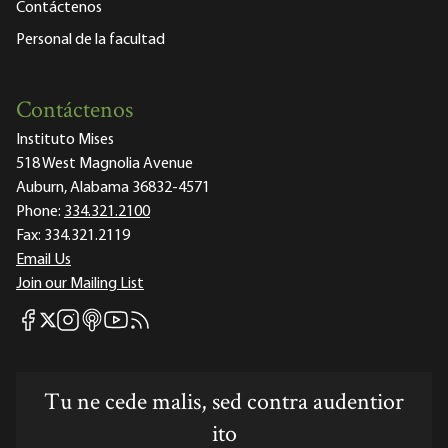
Contáctenos
Personal de la facultad
Contáctenos
Instituto Mises
518 West Magnolia Avenue
Auburn, Alabama 36832-4571
Phone:
334.321.2100
Fax:
334.321.2119
Email Us
Join our Mailing List
Mises Facebook
Mises Instagram
Mises itunes
Mises Youtube
Mises RSS feed
Mises X
Tu ne cede malis, sed contra audentior
ito