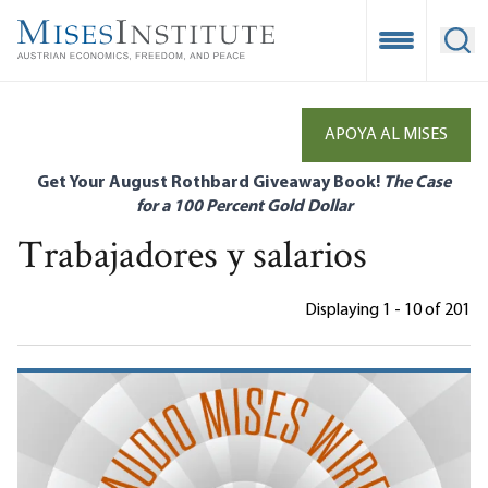
Skip
to
Open Mobile
Ope
main
content
APOYA AL MISES
Get Your August Rothbard Giveaway Book!
The Case
for a 100 Percent Gold Dollar
Trabajadores y salarios
Displaying 1 - 10 of 201