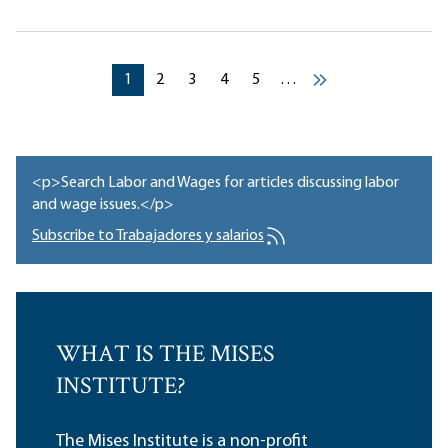
Pagination
Current page
Current page
Current page
Current page
Current page
1
2
3
4
5
…
››
<p>Search Labor and Wages for articles discussing labor
and wage issues.</p>
Subscribe to Trabajadores y salarios
WHAT IS THE MISES
INSTITUTE?
The Mises Institute is a non-profit