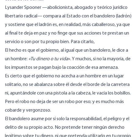
Lysander Spooner —abolicionista, abogado y teórico jurídico
libertario radical— compara al Estado con el bandolero (ladrón)
y sostiene que el ladrón es, en realidad, más caballeroso, ya que
al final te deja en paz y no finge que sus acciones te prestan un
servicio o son por tu propio bien. Para
citarlo,
El hecho es que el gobierno, al igual que un bandolero, le dice a
un hombre:
«Tu dinero o tu vida
». Y muchos, si no la mayoría, de
los impuestos se pagan bajo la coacción de esa amenaza.
Es cierto que el gobierno no acecha a un hombre en un lugar
solitario, no se abalanza sobre él desde el borde de la carretera
ni, apuntándole con una pistola a la cabeza, le vacía los bolsillos.
Pero el robo no deja de ser un robo por eso; y es mucho más
cobarde y vergonzoso.
El bandolero asume por sí solo la responsabilidad, el peligro y el
delito de su propio acto. No pretende tener ningún derecho
legítimo sobre tu dinero, ni que pretenda utilizarlo en tu propio