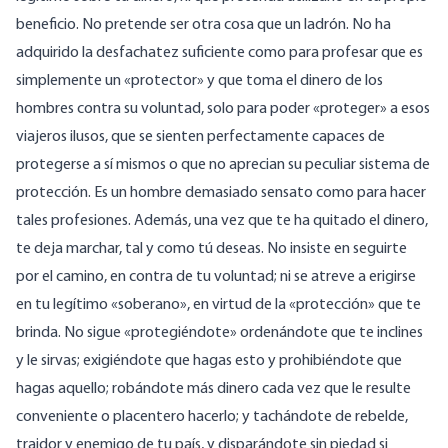
beneficio. No pretende ser otra cosa que un ladrón. No ha
adquirido la desfachatez suficiente como para profesar que es
simplemente un «protector» y que toma el dinero de los
hombres contra su voluntad, solo para poder «proteger» a esos
viajeros ilusos, que se sienten perfectamente capaces de
protegerse a sí mismos o que no aprecian su peculiar sistema de
protección. Es un hombre demasiado sensato como para hacer
tales profesiones. Además, una vez que te ha quitado el dinero,
te deja marchar, tal y como tú deseas. No insiste en seguirte
por el camino, en contra de tu voluntad; ni se atreve a erigirse
en tu legítimo «soberano», en virtud de la «protección» que te
brinda. No sigue «protegiéndote» ordenándote que te inclines
y le sirvas; exigiéndote que hagas esto y prohibiéndote que
hagas aquello; robándote más dinero cada vez que le resulte
conveniente o placentero hacerlo; y tachándote de rebelde,
traidor y enemigo de tu país, y disparándote sin piedad si