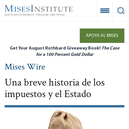
Skip
to
Open Mobile
Ope
main
content
APOYA AL MISES
Get Your August Rothbard Giveaway Book!
The Case
for a 100 Percent Gold Dollar
Mises Wire
Una breve historia de los
impuestos y el Estado