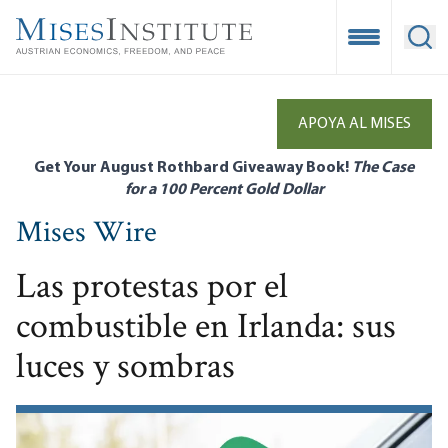
Skip
to
Open Mobile
Ope
main
content
APOYA AL MISES
Get Your August Rothbard Giveaway Book!
The Case
for a 100 Percent Gold Dollar
Mises Wire
Las protestas por el
combustible en Irlanda: sus
luces y sombras