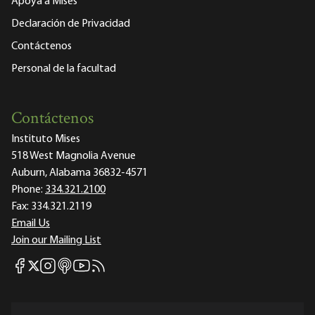
Apoya a Mises
Declaración de Privacidad
Contáctenos
Personal de la facultad
Contáctenos
Instituto Mises
518 West Magnolia Avenue
Auburn, Alabama 36832-4571
Phone:
334.321.2100
Fax:
334.321.2119
Email Us
Join our Mailing List
Mises Facebook
Mises Instagram
Mises itunes
Mises Youtube
Mises RSS feed
Mises X