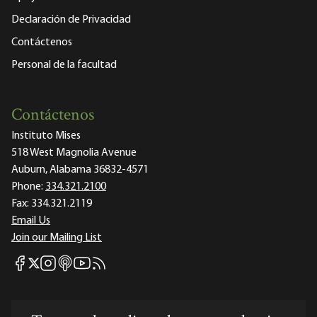
Declaración de Privacidad
Contáctenos
Personal de la facultad
Contáctenos
Instituto Mises
518 West Magnolia Avenue
Auburn, Alabama 36832-4571
Phone:
334.321.2100
Fax:
334.321.2119
Email Us
Join our Mailing List
Mises Facebook
Mises Instagram
Mises itunes
Mises Youtube
Mises RSS feed
Mises X