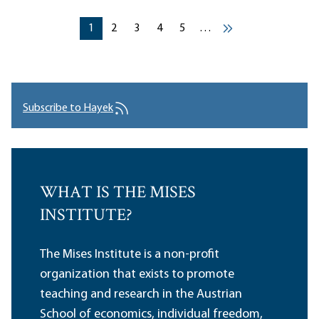
Pagination
Current page
Current page
Current page
Current page
Current page
1
2
3
4
5
…
››
Subscribe to Hayek
WHAT IS THE MISES
INSTITUTE?
The Mises Institute is a non-profit
organization that exists to promote
teaching and research in the Austrian
School of economics, individual freedom,