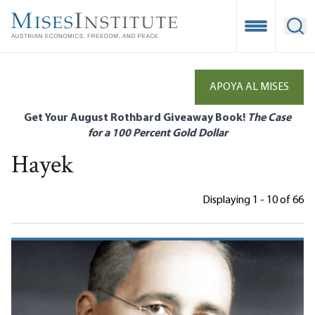
Skip
to
Open Mobile
Ope
main
content
APOYA AL MISES
Get Your August Rothbard Giveaway Book!
The Case
for a 100 Percent Gold Dollar
Hayek
Displaying 1 - 10 of 66