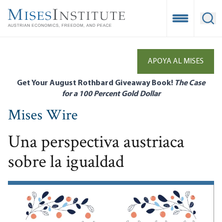
Skip
to
Open Mobile
Ope
main
content
APOYA AL MISES
Get Your August Rothbard Giveaway Book!
The Case
for a 100 Percent Gold Dollar
Mises Wire
Una perspectiva austriaca
sobre la igualdad