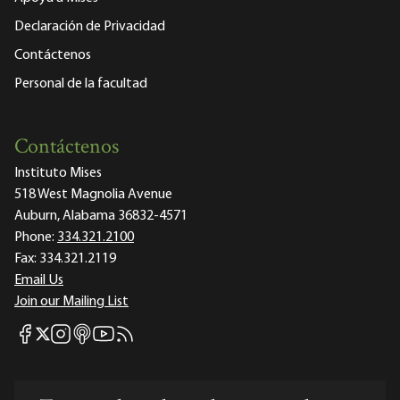
Declaración de Privacidad
Contáctenos
Personal de la facultad
Contáctenos
Instituto Mises
518 West Magnolia Avenue
Auburn, Alabama 36832-4571
Phone:
334.321.2100
Fax:
334.321.2119
Email Us
Join our Mailing List
Mises Facebook
Mises Instagram
Mises itunes
Mises Youtube
Mises RSS feed
Mises X