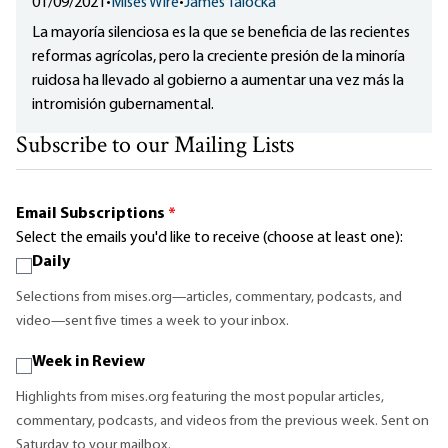
01/09/2021
•
Mises Wire
•
James Talocka
La mayoría silenciosa es la que se beneficia de las recientes
reformas agrícolas, pero la creciente presión de la minoría
ruidosa ha llevado al gobierno a aumentar una vez más la
intromisión gubernamental.
Subscribe to our Mailing Lists
Email Subscriptions
*
Select the emails you'd like to receive (choose at least one):
Daily
Selections from mises.org—articles, commentary, podcasts, and
video—sent five times a week to your inbox.
Week in Review
Highlights from mises.org featuring the most popular articles,
commentary, podcasts, and videos from the previous week. Sent on
Saturday to your mailbox.