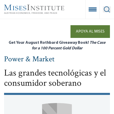
Skip
to
Open Mobile
Ope
main
content
APOYA AL MISES
Get Your August Rothbard Giveaway Book!
The Case
for a 100 Percent Gold Dollar
Power & Market
Las grandes tecnológicas y el
consumidor soberano