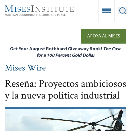
Skip
to
Open Mobile
Ope
main
content
APOYA AL MISES
Get Your August Rothbard Giveaway Book!
The Case
for a 100 Percent Gold Dollar
Mises Wire
Reseña: Proyectos ambiciosos
y la nueva política industrial