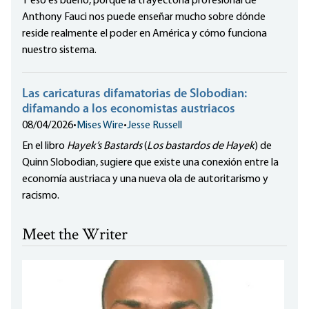
Y eso es bueno, porque la trayectoria profesional de
Anthony Fauci nos puede enseñar mucho sobre dónde
reside realmente el poder en América y cómo funciona
nuestro sistema.
Las caricaturas difamatorias de Slobodian:
difamando a los economistas austriacos
08/04/2026
•
Mises Wire
•
Jesse Russell
En el libro
Hayek’s Bastards
(
Los bastardos de Hayek
) de
Quinn Slobodian, sugiere que existe una conexión entre la
economía austriaca y una nueva ola de autoritarismo y
racismo.
Meet the Writer