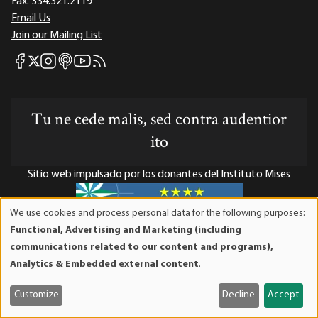
Fax:
334.321.2119
Email Us
Join our Mailing List
Mises Facebook
Mises Instagram
Mises itunes
Mises Youtube
Mises RSS feed
Mises X
Tu ne cede malis, sed contra audentior
ito
Sitio web impulsado por los donantes del Instituto Mises
We use cookies and process personal data for the following purposes:
Use
Functional, Advertising and Marketing (including
of
El Instituto Mises es una organización sin fines de lucro 501(c)(3)
communications related to our content and programs),
personal
exenta de impuestos. Las contribuciones son deducibles de
Analytics & Embedded external content
.
data
impuestos en la máxima medida que lo permita la ley. ID Fiscal:
and
52-1263436.
Customize
Decline
Accept
cookies