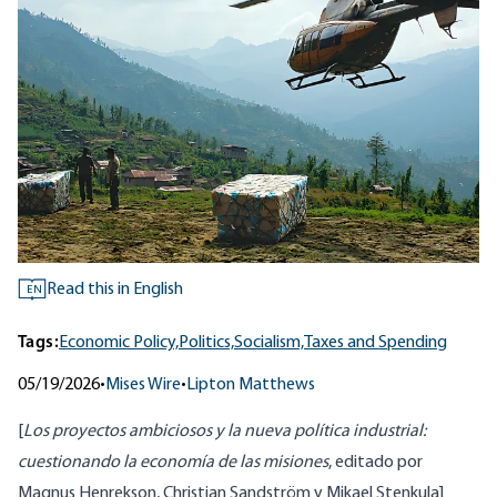
Read this in English
EN
Tags:
Economic Policy,
Politics,
Socialism,
Taxes and Spending
05/19/2026
•
Mises Wire
•
Lipton Matthews
[
Los proyectos ambiciosos y la nueva política industrial:
cuestionando la economía de las misiones
, editado por
Magnus Henrekson, Christian Sandström y Mikael Stenkula]