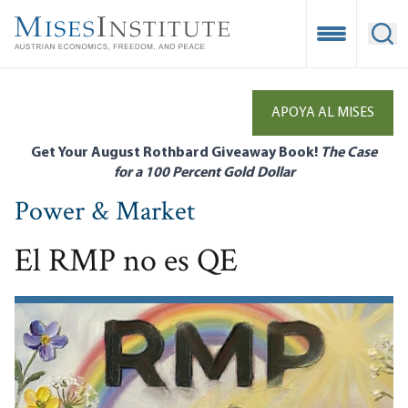
Skip
to
Open Mobile
Ope
main
content
APOYA AL MISES
Get Your August Rothbard Giveaway Book!
The Case
for a 100 Percent Gold Dollar
Power & Market
El RMP no es QE