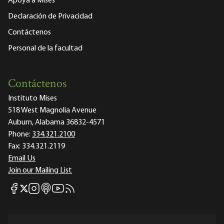
Apoya a Mises
Declaración de Privacidad
Contáctenos
Personal de la facultad
Contáctenos
Instituto Mises
518 West Magnolia Avenue
Auburn, Alabama 36832-4571
Phone:
334.321.2100
Fax:
334.321.2119
Email Us
Join our Mailing List
Mises Facebook
Mises Instagram
Mises itunes
Mises Youtube
Mises RSS feed
Mises X