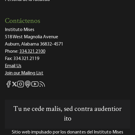
Contáctenos
Instituto Mises
518 West Magnolia Avenue
Auburn, Alabama 36832-4571
Phone:
334.321.2100
Fax:
334.321.2119
Email Us
Join our Mailing List
Mises Facebook
Mises Instagram
Mises itunes
Mises Youtube
Mises RSS feed
Mises X
Tu ne cede malis, sed contra audentior
ito
Sitio web impulsado por los donantes del Instituto Mises