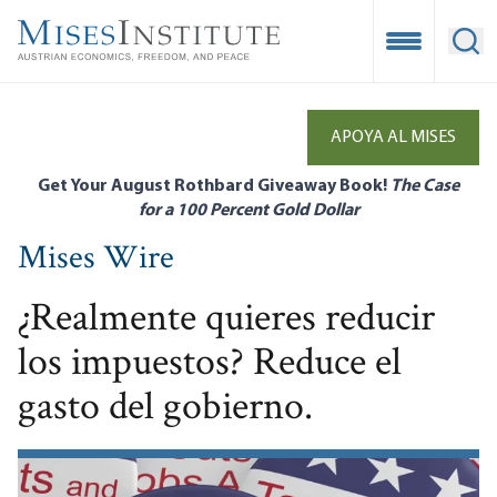
Skip
to
Open Mobile
Ope
main
content
APOYA AL MISES
Get Your August Rothbard Giveaway Book!
The Case
for a 100 Percent Gold Dollar
Mises Wire
¿Realmente quieres reducir
los impuestos? Reduce el
gasto del gobierno.