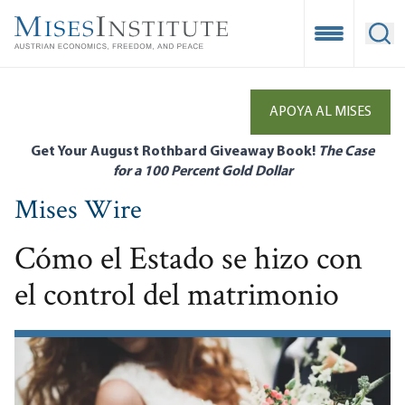
Skip
to
Open Mobile
Ope
main
content
APOYA AL MISES
Get Your August Rothbard Giveaway Book!
The Case
for a 100 Percent Gold Dollar
Mises Wire
Cómo el Estado se hizo con
el control del matrimonio