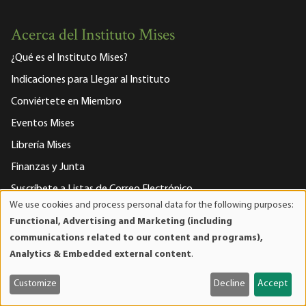
Acerca del Instituto Mises
¿Qué es el Instituto Mises?
Indicaciones para Llegar al Instituto
Conviértete en Miembro
Eventos Mises
Librería Mises
Finanzas y Junta
Suscríbete a Listas de Correo Electrónico
We use cookies and process personal data for the following purposes:
Apoya a Mises
Use
Functional, Advertising and Marketing (including
of
Declaración de Privacidad
communications related to our content and programs),
personal
Analytics & Embedded external content
.
Contáctenos
data
Personal de la facultad
and
Customize
Decline
Accept
cookies