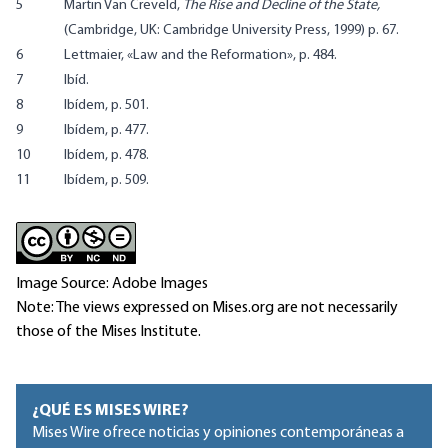
5
Martin Van Creveld,
The Rise and Decline of the State,
(Cambridge, UK: Cambridge University Press, 1999) p. 67.
6
Lettmaier, «Law and the Reformation», p. 484.
7
Ibíd.
8
Ibídem, p. 501.
9
Ibídem, p. 477.
10
Ibídem, p. 478.
11
Ibídem, p. 509.
Image Source: Adobe Images
Note: The views expressed on Mises.org are not necessarily
those of the Mises Institute.
¿QUÉ ES MISES WIRE?
Mises Wire ofrece noticias y opiniones contemporáneas a