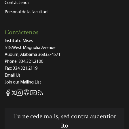
Contáctenos
Personal de la facultad
Contáctenos
Instituto Mises
518 West Magnolia Avenue
Auburn, Alabama 36832-4571
Phone:
334.321.2100
Fax:
334.321.2119
Email Us
Join our Mailing List
Mises Facebook
Mises Instagram
Mises itunes
Mises Youtube
Mises RSS feed
Mises X
Tu ne cede malis, sed contra audentior
ito