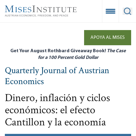
Skip
to
Open Mobile
Ope
main
content
APOYA AL MISES
Get Your August Rothbard Giveaway Book!
The Case
for a 100 Percent Gold Dollar
Quarterly Journal of Austrian
Economics
Dinero, inflación y ciclos
económicos: el efecto
Cantillon y la economía