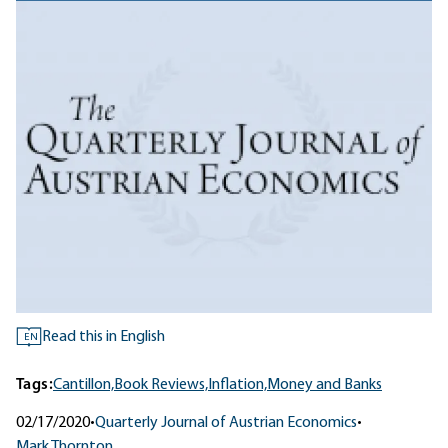
Read this in English
EN
Tags:
Cantillon,
Book Reviews,
Inflation,
Money and Banks
02/17/2020
•
Quarterly Journal of Austrian Economics
•
Mark Thornton