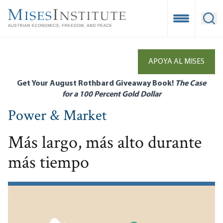
Skip
to
Open Mobile
Ope
main
content
APOYA AL MISES
Get Your August Rothbard Giveaway Book!
The Case
for a 100 Percent Gold Dollar
Power & Market
Más largo, más alto durante
más tiempo