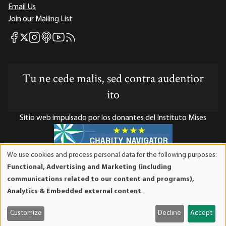
Email Us
Join our Mailing List
Mises Facebook
Mises Instagram
Mises itunes
Mises Youtube
Mises RSS feed
Mises X
Tu ne cede malis, sed contra audentior
ito
Sitio web impulsado por los donantes del Instituto Mises
We use cookies and process personal data for the following purposes:
Use
El Instituto Mises es una organización sin fines de lucro 501(c)(3)
Functional, Advertising and Marketing (including
of
exenta de impuestos. Las contribuciones son deducibles de
communications related to our content and programs),
personal
impuestos en la máxima medida que lo permita la ley. ID Fiscal:
Analytics & Embedded external content
.
data
52-1263436.
and
Customize
Decline
Accept
cookies