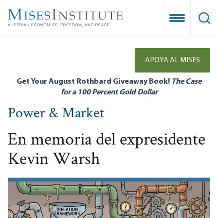
Skip
to
Open Mobile
Ope
main
content
APOYA AL MISES
Get Your August Rothbard Giveaway Book!
The Case
for a 100 Percent Gold Dollar
Power & Market
En memoria del expresidente
Kevin Warsh