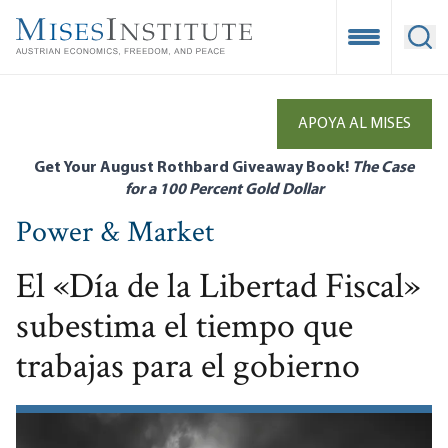
Skip
to
Open Mobile
Ope
main
content
APOYA AL MISES
Get Your August Rothbard Giveaway Book!
The Case
for a 100 Percent Gold Dollar
Power & Market
El «Día de la Libertad Fiscal»
subestima el tiempo que
trabajas para el gobierno