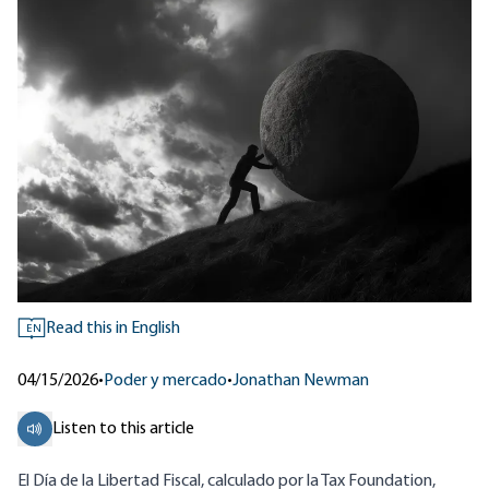
Read this in English
EN
04/15/2026
•
Poder y mercado
•
Jonathan Newman
Listen to this article
El Día de la Libertad Fiscal, calculado por la
Tax Foundation
,