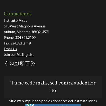
Contáctenos
Instituto Mises
518 West Magnolia Avenue
Auburn, Alabama 36832-4571
Phone:
334.321.2100
Fax:
334.321.2119
Email Us
Join our Mailing List
Mises Facebook
Mises Instagram
Mises itunes
Mises Youtube
Mises RSS feed
Mises X
Tu ne cede malis, sed contra audentior
ito
Sitio web impulsado por los donantes del Instituto Mises