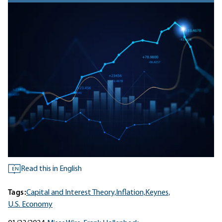
Read this in English
EN
Tags:
Capital and Interest Theory,
Inflation,
Keynes,
U.S. Economy