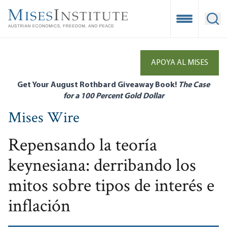
Skip
to
Open Mobile
Ope
main
content
APOYA AL MISES
Get Your August Rothbard Giveaway Book!
The Case
for a 100 Percent Gold Dollar
Mises Wire
Repensando la teoría
keynesiana: derribando los
mitos sobre tipos de interés e
inflación