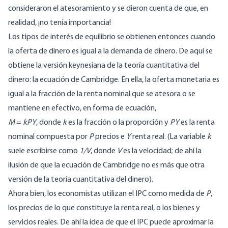
consideraron el atesoramiento y se dieron cuenta de que, en
realidad, ¡no tenía importancia!
Los tipos de interés de equilibrio se obtienen entonces cuando
la oferta de dinero es igual a la demanda de dinero. De aquí se
obtiene la versión keynesiana de la teoría cuantitativa del
dinero: la ecuación de Cambridge. En ella, la oferta monetaria es
igual a la fracción de la renta nominal que se atesora o se
mantiene en efectivo, en forma de ecuación,
M
=
kPY
, donde
k
es la fracción o la proporción y
PY
es la renta
nominal compuesta por
P
precios e
Y
renta real. (La variable
k
suele escribirse como
1/V
, donde
V
es la velocidad; de ahí la
ilusión de que la ecuación de Cambridge no es más que otra
versión de la teoría cuantitativa del dinero).
Ahora bien, los economistas utilizan el IPC como medida de
P
,
los precios de lo que constituye la renta real, o los bienes y
servicios reales. De ahí la idea de que el IPC puede aproximar la