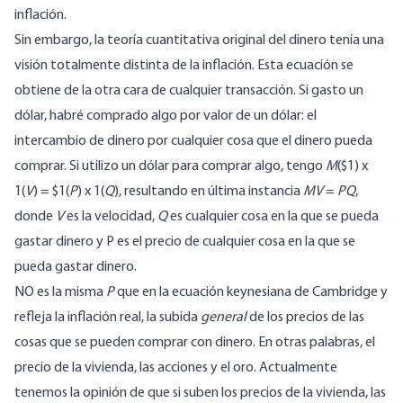
inflación.
Sin embargo, la teoría cuantitativa original del dinero tenía una
visión totalmente distinta de la inflación. Esta ecuación se
obtiene de la otra cara de cualquier transacción. Si gasto un
dólar, habré comprado algo por valor de un dólar: el
intercambio de dinero por cualquier cosa que el dinero pueda
comprar. Si utilizo un dólar para comprar algo, tengo
M
($1) x
1(
V
) = $1(
P
) x 1(
Q
), resultando en última instancia
MV
=
PQ
,
donde
V
es la velocidad,
Q
es cualquier cosa en la que se pueda
gastar dinero y P es el precio de cualquier cosa en la que se
pueda gastar dinero.
NO es la misma
P
que en la
ecuación keynesiana de Cambridge
y
refleja la inflación real, la subida
general
de los precios de las
cosas que se pueden comprar con dinero. En otras palabras, el
precio de la vivienda, las acciones y el oro. Actualmente
tenemos la opinión de que si suben los precios de la vivienda, las