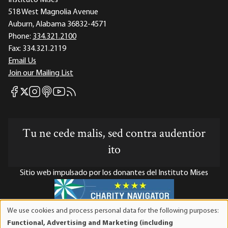
Instituto Mises
518 West Magnolia Avenue
Auburn, Alabama 36832-4571
Phone:
334.321.2100
Fax:
334.321.2119
Email Us
Join our Mailing List
Mises Facebook
Mises Instagram
Mises itunes
Mises Youtube
Mises RSS feed
Mises X
Tu ne cede malis, sed contra audentior
ito
Sitio web impulsado por los donantes del Instituto Mises
We use cookies and process personal data for the following purposes:
Use
El Instituto Mises es una organización sin fines de lucro 501(c)(3)
Functional, Advertising and Marketing (including