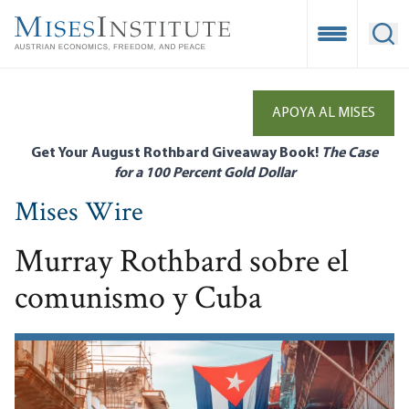
Skip
to
Open Mobile
Ope
main
content
APOYA AL MISES
Get Your August Rothbard Giveaway Book!
The Case
for a 100 Percent Gold Dollar
Mises Wire
Murray Rothbard sobre el
comunismo y Cuba