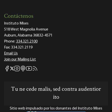
Contáctenos
Instituto Mises
518 West Magnolia Avenue
Auburn, Alabama 36832-4571
Phone:
334.321.2100
Fax:
334.321.2119
Email Us
Join our Mailing List
Mises Facebook
Mises Instagram
Mises itunes
Mises Youtube
Mises RSS feed
Mises X
Tu ne cede malis, sed contra audentior
ito
Sitio web impulsado por los donantes del Instituto Mises