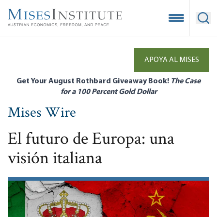
Skip
to
Open Mobile
Ope
main
content
APOYA AL MISES
Get Your August Rothbard Giveaway Book!
The Case
for a 100 Percent Gold Dollar
Mises Wire
El futuro de Europa: una
visión italiana