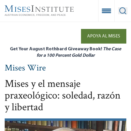
Skip
to
Open Mobile
Ope
main
content
APOYA AL MISES
Get Your August Rothbard Giveaway Book!
The Case
for a 100 Percent Gold Dollar
Mises Wire
Mises y el mensaje
praxeológico: soledad, razón
y libertad