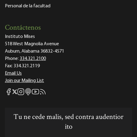
Personal de la facultad
Contáctenos
Instituto Mises
518 West Magnolia Avenue
Auburn, Alabama 36832-4571
Phone:
334.321.2100
Fax:
334.321.2119
Email Us
Join our Mailing List
Mises Facebook
Mises Instagram
Mises itunes
Mises Youtube
Mises RSS feed
Mises X
Tu ne cede malis, sed contra audentior
ito