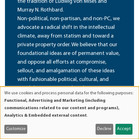
the tradition of Ludwig von Mises and
Murray N. Rothbard.
Non-political, non-partisan, and non-PC, we
advocate a radical shift in the intellectual
climate, away from statism and toward a
private property order. We believe that our
foundational ideas are of permanent value,
and oppose all efforts at compromise,
sellout, and amalgamation of these ideas
with fashionable political, cultural, and
social doctrines inimical to their spirit.
We use cookies and process personal data for the following purposes:
Use
Functional, Advertising and Marketing (including
of
Become a Member
communications related to our content and programs),
personal
Analytics & Embedded external content
.
data
and
Customize
Decline
Accept
cookies