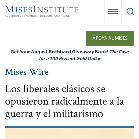
Skip
to
Open Mobile
Ope
main
content
APOYA AL MISES
Get Your August Rothbard Giveaway Book!
The Case
for a 100 Percent Gold Dollar
Mises Wire
Los liberales clásicos se
opusieron radicalmente a la
guerra y el militarismo