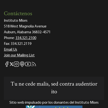
Contáctenos
Instituto Mises
518 West Magnolia Avenue
Auburn, Alabama 36832-4571
Phone:
334.321.2100
Fax:
334.321.2119
Email Us
Join our Mailing List
Mises Facebook
Mises Instagram
Mises itunes
Mises Youtube
Mises RSS feed
Mises X
Tu ne cede malis, sed contra audentior
ito
Sitio web impulsado por los donantes del Instituto Mises