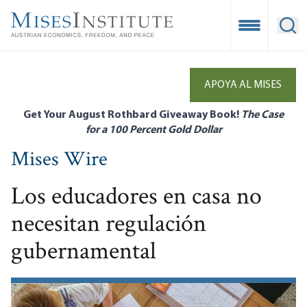
Skip
to
Open Mobile
Ope
main
content
APOYA AL MISES
Get Your August Rothbard Giveaway Book!
The Case
for a 100 Percent Gold Dollar
Mises Wire
Los educadores en casa no
necesitan regulación
gubernamental