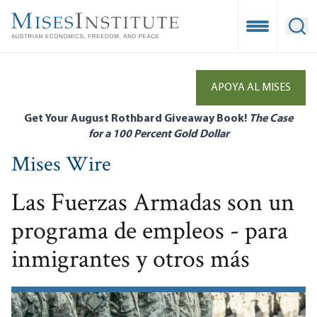
Skip
to
Open Mobile
Ope
main
content
APOYA AL MISES
Get Your August Rothbard Giveaway Book!
The Case
for a 100 Percent Gold Dollar
Mises Wire
Las Fuerzas Armadas son un
programa de empleos - para
inmigrantes y otros más