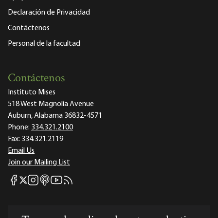
Declaración de Privacidad
Contáctenos
Personal de la facultad
Contáctenos
Instituto Mises
518 West Magnolia Avenue
Auburn, Alabama 36832-4571
Phone:
334.321.2100
Fax:
334.321.2119
Email Us
Join our Mailing List
Mises Facebook
Mises Instagram
Mises itunes
Mises Youtube
Mises RSS feed
Mises X