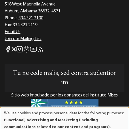
518 West Magnolia Avenue
Auburn, Alabama 36832-4571
Phone:
334.321.2100
Fax:
334.321.2119
Email Us
Join our Mailing List
Mises Facebook
Mises Instagram
Mises itunes
Mises Youtube
Mises RSS feed
Mises X
Tu ne cede malis, sed contra audentior
ito
Sitio web impulsado por los donantes del Instituto Mises
We use cookies and process personal data for the following purposes:
Use
Functional, Advertising and Marketing (including
El Instituto Mises es una organización sin fines de lucro 501(c)(3)
of
communications related to our content and programs),
exenta de impuestos. Las contribuciones son deducibles de