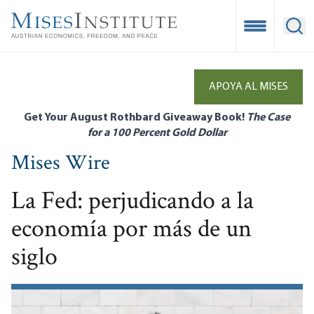
Skip
to
Open Mobile
Ope
main
content
APOYA AL MISES
Get Your August Rothbard Giveaway Book!
The Case
for a 100 Percent Gold Dollar
Mises Wire
La Fed: perjudicando a la
economía por más de un
siglo