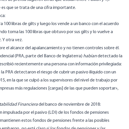
e es que se trata de una cifra importante.
ica:
100 libras de gilts y luego los vende a un banco con el acuerdo
do toma las 100 libras que obtuvo por sus gilts y lo vuelve a
. Y otra vez.
re el alcance del apalancamiento y no tienen controles sobre él.
dencial (PRA, parte del Banco de Inglaterra)
habían
detectado la
escribió recientemente una persona con información privilegiada:
 la PRA detectaron el riesgo de cubrir un pasivo ilíquido con un
5, en la que se culpó a los supervisores del nivel de trabajo por
resas más regulaciones [cargas] de las que pueden soportar»,
tabilidad
Financiera
del banco
de noviembre de 2018
:
 impulsada por el pasivo (LDI) de los fondos de pensiones
ue mantienen estos fondos de pensiones frente a las posibles
Sin embargo,
no está claro si los fondos de pensiones y las