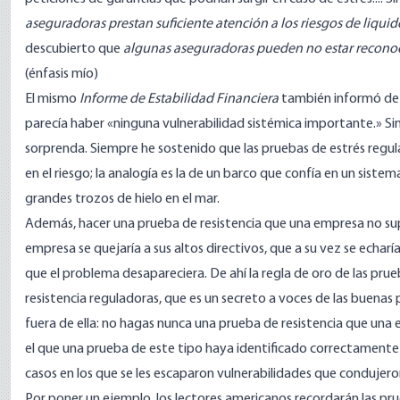
aseguradoras prestan suficiente atención a los riesgos de liquid
descubierto que
algunas aseguradoras pueden no estar reconoc
(énfasis mío)
El mismo
Informe de Estabilidad Financiera
también informó de 
parecía haber «ninguna vulnerabilidad sistémica importante.» Si
sorprenda. Siempre he sostenido que las pruebas de estrés regul
en el riesgo; la analogía es la de un barco que confía en un sis
grandes trozos de hielo en el mar.
Además, hacer una prueba de resistencia que una empresa no supe
empresa se quejaría a sus altos directivos, que a su vez se echar
que el problema desapare
ciera. De ahí la regla de oro de las pr
resistencia reguladoras, que es un secreto a voces de las buenas
fuera de ella: no hagas nunca una prueba de resistencia que una 
el que una prueba de este tipo haya identificado correctamente
casos en los que se les escaparon vulnerabilidades que condujer
Por poner un ejemplo, los lectores americanos recordarán las
pru