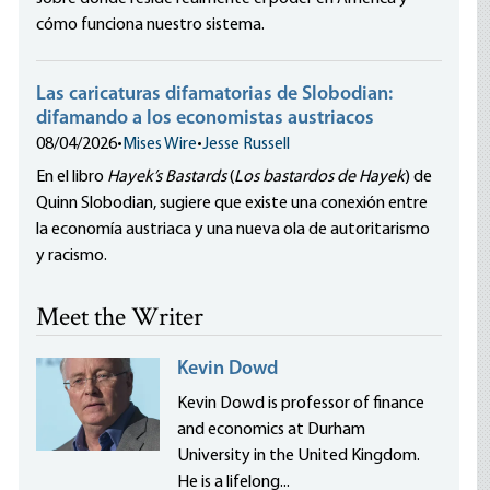
cómo funciona nuestro sistema.
Las caricaturas difamatorias de Slobodian:
difamando a los economistas austriacos
08/04/2026
•
Mises Wire
•
Jesse Russell
En el libro
Hayek’s Bastards
(
Los bastardos de Hayek
) de
Quinn Slobodian, sugiere que existe una conexión entre
la economía austriaca y una nueva ola de autoritarismo
y racismo.
Meet the Writer
Kevin Dowd
Kevin Dowd is professor of finance
and economics at Durham
University in the United Kingdom.
He is a lifelong...