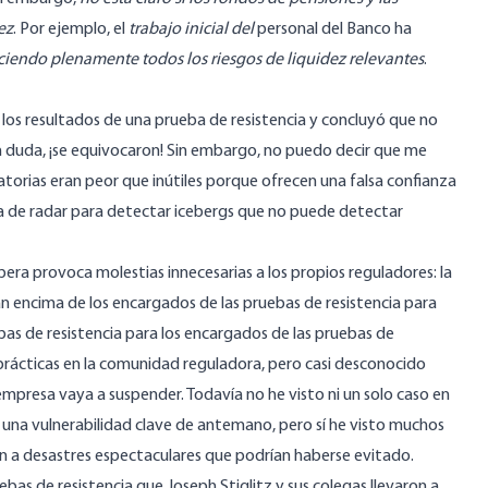
ez
. Por ejemplo, el
trabajo inicial del
personal del Banco ha
iendo plenamente todos los riesgos de liquidez relevantes
.
los resultados de una prueba de resistencia y concluyó que no
n duda, ¡se equivocaron! Sin embargo, no puedo decir que me
atorias eran
peor que inútiles
porque ofrecen una falsa confianza
tema de radar para detectar icebergs que no puede detectar
ra provoca molestias innecesarias a los propios reguladores: la
ían encima de los encargados de las pruebas de resistencia para
uebas de resistencia para los encargados de las pruebas de
 prácticas en la comunidad reguladora, pero casi desconocido
empresa vaya a suspender. Todavía no he visto ni un solo caso en
 una vulnerabilidad clave de antemano, pero sí he visto muchos
on a desastres espectaculares que podrían haberse evitado.
ebas de resistencia
que Joseph Stiglitz y sus colegas llevaron a