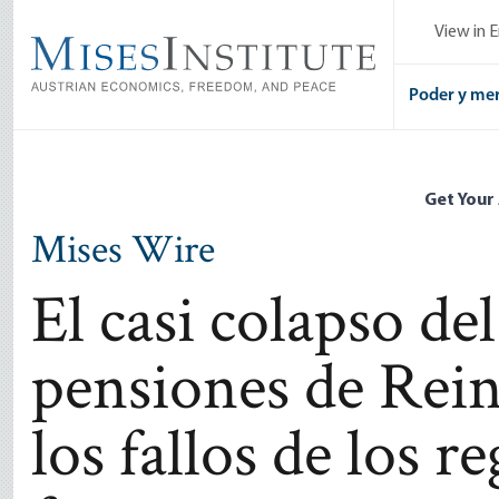
Skip
View in E
to
main
content
Poder y me
Get Your
Mises Wire
El casi colapso del
pensiones de Rei
los fallos de los r