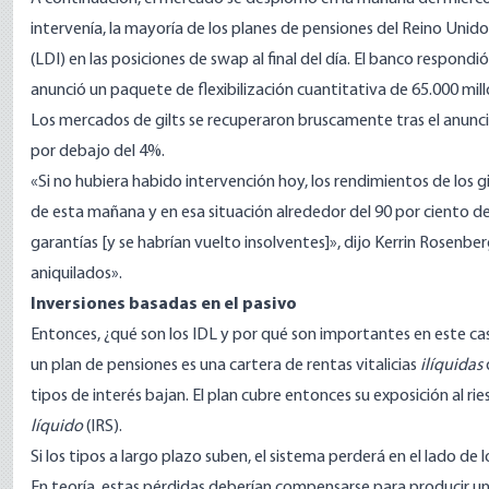
intervenía, la mayoría de los planes de pensiones del Reino Unido
(LDI) en las posiciones de swap al final del día. El banco resp
anunció un paquete de flexibilización cuantitativa de 65.000 millo
Los mercados de gilts se recuperaron bruscamente tras el anuncio y,
por debajo del 4%.
«Si no hubiera habido intervención hoy, los rendimientos de los gi
de esta mañana y en esa situación alrededor del 90 por ciento d
garantías [y se habrían vuelto insolventes]», dijo
Kerrin Rosenber
aniquilados».
Inversiones basadas en el pasivo
Entonces, ¿qué son los IDL y por qué son importantes en este caso
un plan de pensiones es una cartera de rentas vitalicias
ilíquidas
tipos de interés bajan. El plan cubre entonces su exposición al ri
líquido
(IRS).
Si los tipos a largo plazo suben, el sistema perderá en el lado de
En teoría, estas pérdidas deberían compensarse para producir un 