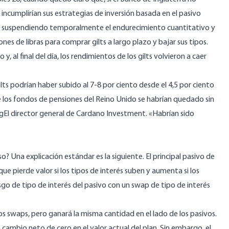
 incumplirían sus estrategias de inversión basada en el pasivo
ondió suspendiendo temporalmente el endurecimiento cuantitativo y
nes de libras para comprar gilts a largo plazo y bajar sus tipos.
 al final del día, los rendimientos de los gilts volvieron a caer
lts podrían haber subido al 7-8 por ciento desde el 4,5 por ciento
e los fondos de pensiones del Reino Unido se habrían quedado sin
g
El director general de Cardano Investment. «Habrían sido
? Una explicación estándar es la siguiente. El principal pasivo de
que pierde valor si los tipos de interés suben y aumenta si los
esgo de tipo de interés del pasivo con un swap de tipo de interés
 los swaps, pero ganará la misma cantidad en el lado de los pasivos.
cambio neto de cero en el valor actual del plan. Sin embargo, el