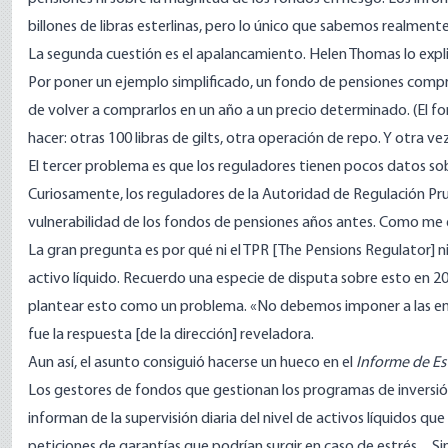
billones de libras esterlinas, pero lo único que sabemos realment
La segunda cuestión es el apalancamiento.
Helen Thomas
lo expl
Por poner un ejemplo simplificado, un fondo de pensiones compra 
de volver a comprarlos en un año a un precio determinado. (El fon
hacer: otras 100 libras de gilts, otra operación de repo. Y otra vez
El tercer problema es que los reguladores tienen pocos datos sob
Curiosamente, los reguladores de la Autoridad de Regulación Pru
vulnerabilidad de los fondos de pensiones años antes. Como me 
La gran pregunta es por qué ni el TPR [The Pensions Regulator] ni
activo líquido. Recuerdo una especie de disputa sobre esto en 201
plantear esto como un problema. «No debemos imponer a las emp
fue la respuesta [de la dirección] reveladora.
Aun así, el asunto consiguió hacerse un hueco en el
Informe de Es
Los gestores de fondos que gestionan los programas de inversión
informan de la supervisión diaria del nivel de activos líquidos q
peticiones de garantías que podrían surgir en caso de estrés.... 