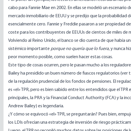
cabo para Fannie Mae en 2002. En ellas se modeló un escenario 
mercado inmobiliario de EEUU y se predijo que la probabilidad d
esencialmente cero. Fannie y Freddie pasaron a ser propiedad del
coste para los contribuyentes de EEUUs de
cientos de miles de 
Volviendo al Reino Unido, el banco se dio cuenta de que había 
sistémico importante
porque no quería que lo fuera
, y nunca hi
peor momento posible, como suelen hacer estas cosas.
Este tipo de cosas ocurren, pero le pasan mucho a los regulador
Bailey ha presidido un buen número de fiascos regulatorios (ver
de la regulación prudencial de los fondos de pensiones. El regul
es «el» TPR, pero es bien sabido entre los entendidos que el TPR
principales, la PRA y la Financial Conduct Authority (FCA) y la in
Andrew Bailey) es legendaria.
¿Y cómo se equivocó «el» TPR, se preguntarán? Pues bien, empujó
los LDIs ofrecían una estrategia de inversión de riesgo prácticam
Luego, el TPR no recopiló muchos datos sobre las posiciones de lo