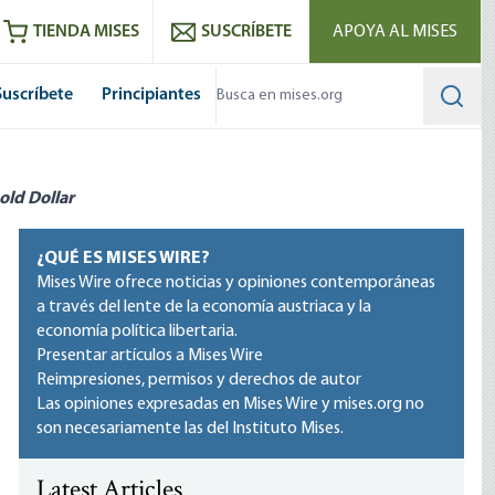
utube
RSS feed
TIENDA MISES
SUSCRÍBETE
APOYA AL MISES
Suscríbete
Principiantes
Searc
old Dollar
¿QUÉ ES MISES WIRE?
Mises Wire ofrece noticias y opiniones contemporáneas
a través del lente de la economía austriaca y la
economía política libertaria.
Presentar artículos a Mises Wire
Reimpresiones, permisos y derechos de autor
Las opiniones expresadas en Mises Wire y mises.org no
son necesariamente las del Instituto Mises.
Latest Articles