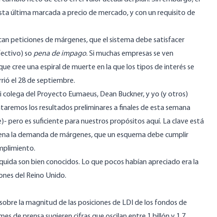
 esta última marcada a precio de mercado, y con un requisito de
ocan peticiones de márgenes, que el sistema debe satisfacer
fectivo) so
pena de impago
. Si muchas empresas se ven
ue cree una espiral de muerte en la que los tipos de interés se
rió el 28 de septiembre.
mi colega
del Proyecto Eumaeus
, Dean Buckner, y yo (y otros)
taremos los resultados preliminares
a finales de esta
semana
)- pero es suficiente para nuestros propósitos aquí. La clave está
adena la demanda de márgenes, que un esquema debe cumplir
mplimiento.
 líquida son bien conocidos. Lo que pocos habían apreciado era la
ones del Reino Unido.
obre la magnitud de las posiciones de LDI de los fondos de
es de prensa sugieren cifras que oscilan entre 1 billón y 1,7