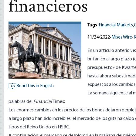
financieros
Tags:
Financial Markets,
11/24/2022
•
Mises Wire
•
K
En un
artículo anterior
, 
británico a largo plazo (
presupuesto» de Kwarten
hasta ahora subestimado
expuestos a los cambios e
Read this in English
EN
La semana siguiente al m
palabras del
Financial
Times:
Los enormes cambios en los precios de los bonos dejaron perplej
a largo plazo han sido increíbles; el mercado de los gilts ha caído
tipos del Reino Unido en HSBC.
A continuación, el mercado se desplomó en la mañana del miércol