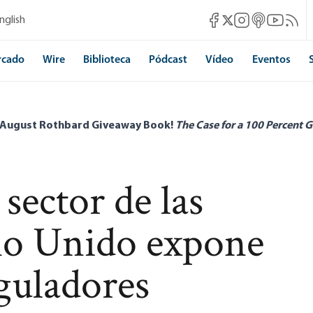
Mises Facebook
Mises Instagram
Mises itunes
Mises Yo
Mises 
nglish
Mises X
rcado
Wire
Biblioteca
Pódcast
Vídeo
Eventos
 August Rothbard Giveaway Book!
The Case for a 100 Percent G
 sector de las
no Unido expone
eguladores