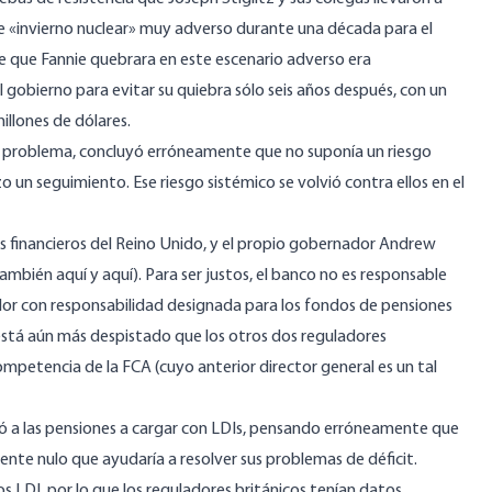
de «invierno nuclear» muy adverso durante una década para el
e que Fannie quebrara en este escenario adverso era
 gobierno para evitar su quiebra sólo seis años después, con un
millones de
dólares.
un problema, concluyó erróneamente que no suponía un riesgo
zo un seguimiento. Ese riesgo sistémico se volvió contra ellos en el
es financieros del Reino Unido, y el propio gobernador Andrew
 también
aquí
y
aquí
). Para ser justos, el banco no es responsable
ador con responsabilidad designada para los fondos de pensiones
 está aún más despistado que los otros dos reguladores
competencia de la FCA (cuyo anterior director general es un tal
 a las pensiones a
cargar con LDIs
, pensando erróneamente que
ente nulo que ayudaría a resolver sus problemas de déficit.
s LDI, por lo que los reguladores británicos tenían datos