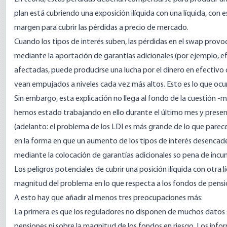
plan está cubriendo una exposición ilíquida con una líquida, con
margen para cubrir las pérdidas a precio de mercado.
Cuando los tipos de interés suben, las pérdidas en el swap prov
mediante la aportación de garantías adicionales (por ejemplo, e
afectadas, puede producirse una lucha por el dinero en efectivo q
vean empujados a niveles cada vez más altos. Esto es lo que ocur
Sin embargo, esta explicación no llega al fondo de la cuestión -
hemos estado trabajando en ello durante el último mes y presen
(adelanto: el problema de los LDI es más grande de lo que parece
en la forma en que un aumento de los tipos de interés desenc
mediante la colocación de garantías adicionales so pena de incu
Los peligros potenciales de cubrir una posición ilíquida con otra
magnitud del problema en lo que respecta a los fondos de pensi
A esto hay que añadir al menos tres preocupaciones más:
La primera es que los reguladores no disponen de muchos datos s
pensiones ni sobre la magnitud de los fondos en riesgo. Los inform