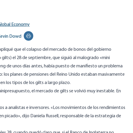
Global Economy
evin Dowd
Print this page
expliqué que el colapso del mercado de bonos del gobierno
o gilts) el 28 de septiembre, que siguió al malogrado «mini
g de unos días antes, había puesto de manifiesto un problema
: los planes de pensiones del Reino Unido estaban masivamente
n los tipos de los gilts a largo plazo.
inipresupuesto, el mercado de gilts se volvió muy inestable. En
os a analistas e inversores. «Los movimientos de los rendimientos
 en picado», dijo Daniela Russell, responsable de la estrategia de
es 28, cuando quedó claro que, si el Banco de Inglaterra no