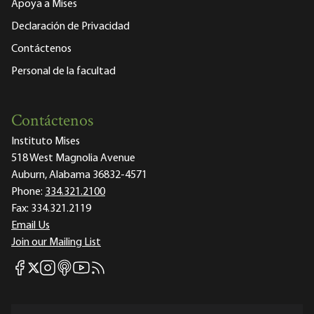
Apoya a Mises
Declaración de Privacidad
Contáctenos
Personal de la facultad
Contáctenos
Instituto Mises
518 West Magnolia Avenue
Auburn, Alabama 36832-4571
Phone:
334.321.2100
Fax:
334.321.2119
Email Us
Join our Mailing List
Mises Facebook
Mises Instagram
Mises itunes
Mises Youtube
Mises RSS feed
Mises X