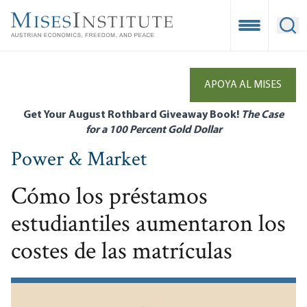
Skip
to
Open Mobile
Ope
main
content
APOYA AL MISES
Get Your August Rothbard Giveaway Book!
The Case
for a 100 Percent Gold Dollar
Power & Market
Cómo los préstamos
estudiantiles aumentaron los
costes de las matrículas