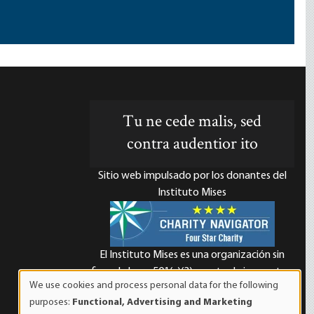
Tu ne cede malis, sed
contra audentior ito
Sitio web impulsado por los donantes del
Instituto Mises
El Instituto Mises es una organización sin
d
fines de lucro 501(c)(3) exenta de impuestos.
We use cookies and process personal data for the following
Las contribuciones son deducibles de
Use
purposes:
Functional, Advertising and Marketing
impuestos en la máxima medida que lo
of