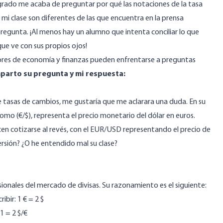
rado me acaba de preguntar por qué las notaciones de la tasa
 mi clase son diferentes de las que encuentra en la prensa
 pregunta. ¡Al menos hay un alumno que intenta conciliar lo que
que ve con sus propios ojos!
ores de economía y finanzas pueden enfrentarse a preguntas
parto su pregunta y mi respuesta:
re tasas de cambios, me gustaría que me aclarara una duda. En su
como (€/$), representa el precio monetario del dólar en euros.
cen cotizarse al revés, con el EUR/USD representando el precio de
rsión? ¿O he entendido mal su clase?
ionales del mercado de divisas. Su razonamiento es el siguiente:
bir: 1 € = 2 $
1 = 2 $/€