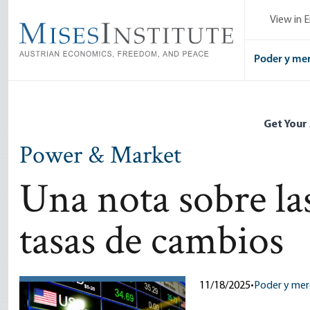
Skip
View in E
to
main
content
Poder y me
Get Your
Power & Market
Una nota sobre las
tasas de cambios
11/18/2025
•
Poder y me