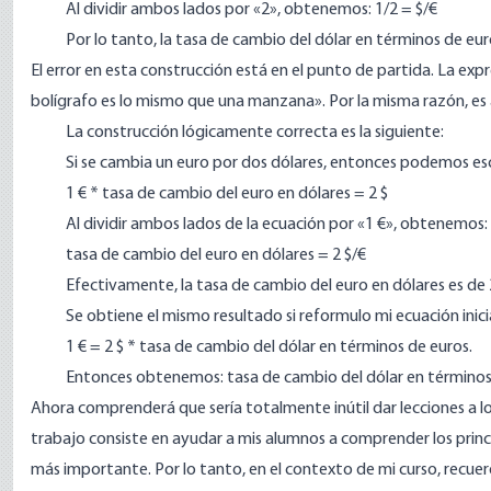
Al dividir ambos lados por «2», obtenemos: 1/2 = $/€
Por lo tanto, la tasa de cambio del dólar en términos de euro
El error en esta construcción está en el punto de partida. La exp
bolígrafo es lo mismo que una manzana». Por la misma razón, es a
La construcción lógicamente correcta es la siguiente:
Si se cambia un euro por dos dólares, entonces podemos escr
1 € * tasa de cambio del euro en dólares = 2 $
Al dividir ambos lados de la ecuación por «1 €», obtenemos:
tasa de cambio del euro en dólares = 2 $/€
Efectivamente, la tasa de cambio del euro en dólares es de 
Se obtiene el mismo resultado si reformulo mi ecuación inicia
1 € = 2 $ * tasa de cambio del dólar en términos de euros.
Entonces obtenemos: tasa de cambio del dólar en términos 
Ahora comprenderá que sería totalmente inútil dar lecciones a l
trabajo consiste en ayudar a mis alumnos a comprender los princ
más importante. Por lo tanto, en el contexto de mi curso, recuerd