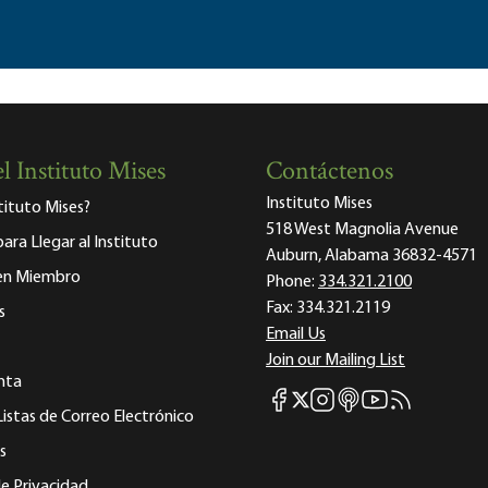
l Instituto Mises
Contáctenos
Instituto Mises
stituto Mises?
518 West Magnolia Avenue
para Llegar al Instituto
Auburn, Alabama 36832-4571
 en Miembro
Phone:
334.321.2100
Fax:
334.321.2119
s
Email Us
Join our Mailing List
nta
Mises Facebook
Mises Instagram
Mises itunes
Mises Youtube
Mises RSS fee
Mises X
Listas de Correo Electrónico
s
e Privacidad