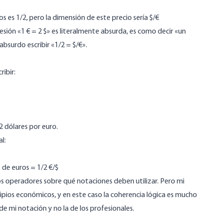
s es 1/2, pero la dimensión de este precio sería $/€
resión «1 € = 2 $» es literalmente absurda, es como decir «un
bsurdo escribir «1/2 = $/€».
ibir:
2 dólares por euro.
l:
de euros = 1/2 €/$
os operadores sobre qué notaciones deben utilizar. Pero mi
ipios económicos, y en este caso la coherencia lógica es mucho
e mi notación y no la de los profesionales.