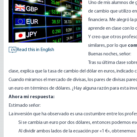
Uno de mis alumnos de g
de cambio que utilizo en
financiera. Me alegró la
aprende en clase con lo 
Y creo que otros profes
similares, por lo que
com
Read this in English
EN
Buenas noches, señor:
Tras su última clase sob
clase, explica que la tasa de cambio del dólar en euros, indicado 
Cuando miramos el mercado de divisas, los pares de divisas pare
un euro en términos de dólares. ¿Hay alguna razón para esta inve
Ahora mi respuesta:
Estimado señor:
La inversión que ha observado es una costumbre entre los profes
Si se cambia un euro por dos dólares, entonces podemos escri
Al dividir ambos lados de la ecuación por «1 €», obtenemos: 