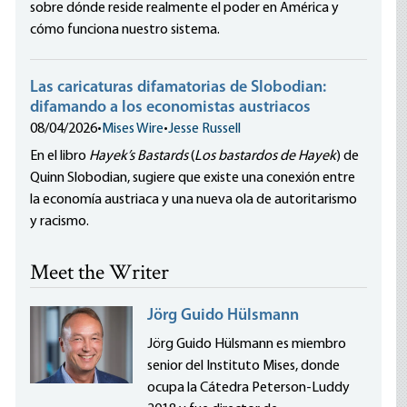
sobre dónde reside realmente el poder en América y
cómo funciona nuestro sistema.
Las caricaturas difamatorias de Slobodian:
difamando a los economistas austriacos
08/04/2026
•
Mises Wire
•
Jesse Russell
En el libro
Hayek’s Bastards
(
Los bastardos de Hayek
) de
Quinn Slobodian, sugiere que existe una conexión entre
la economía austriaca y una nueva ola de autoritarismo
y racismo.
Meet the Writer
Jörg Guido Hülsmann
Jörg Guido Hülsmann es miembro
senior del Instituto Mises, donde
ocupa la Cátedra Peterson-Luddy