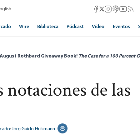
Mises Facebook
Mises Instagram
Mises itunes
Mises Yo
Mises 
nglish
Mises X
rcado
Wire
Biblioteca
Pódcast
Vídeo
Eventos
 August Rothbard Giveaway Book!
The Case for a 100 Percent G
 notaciones de las
rcado
•
Jörg Guido Hülsmann
Print this page