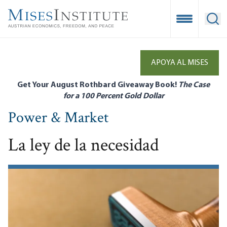
Skip
to
Open Mobile
Ope
main
content
APOYA AL MISES
Get Your August Rothbard Giveaway Book!
The Case
for a 100 Percent Gold Dollar
Power & Market
La ley de la necesidad