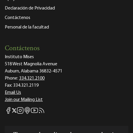
Declaración de Privacidad
Contáctenos
Personal de la facultad
Contáctenos
Instituto Mises
518 West Magnolia Avenue
Auburn, Alabama 36832-4571
Phone:
334.321.2100
Fax:
334.321.2119
Email Us
Join our Mailing List
Mises Facebook
Mises Instagram
Mises itunes
Mises Youtube
Mises RSS feed
Mises X