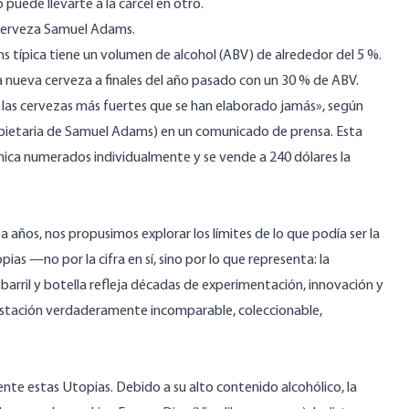
 puede llevarte a la cárcel en otro.
cerveza Samuel Adams.
 típica tiene un volumen de alcohol (ABV) de alrededor del 5 %.
nueva cerveza a finales del año pasado con un 30 % de ABV.
 las cervezas más fuertes que se han elaborado jamás», según
pietaria de Samuel Adams) en un
comunicado de prensa
. Esta
mica numerados individualmente y se vende a 240 dólares la
ños, nos propusimos explorar los límites de lo que podía ser la
as —no por la cifra en sí, sino por lo que representa: la
barril y botella refleja décadas de experimentación, innovación y
ustación verdaderamente incomparable, coleccionable,
e estas Utopias. Debido a su alto contenido alcohólico, la