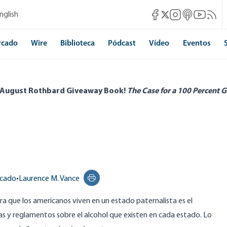
Mises Facebook
Mises Instagram
Mises itunes
Mises Yo
Mises 
nglish
Mises X
rcado
Wire
Biblioteca
Pódcast
Vídeo
Eventos
 August Rothbard Giveaway Book!
The Case for a 100 Percent G
rcado
•
Laurence M. Vance
Print this page
a que los americanos viven en un estado paternalista es el
as y reglamentos sobre el alcohol que existen en cada estado. Lo