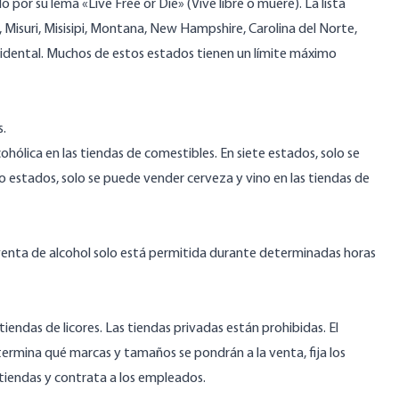
por su lema «Live Free or Die» (Vive libre o muere). La lista
 Misuri, Misisipi, Montana, New Hampshire, Carolina del Norte,
cidental. Muchos de estos estados tienen un límite máximo
s.
hólica en las tiendas de comestibles. En siete estados, solo se
o estados, solo se puede vender cerveza y vino en las tiendas de
venta de alcohol solo está permitida durante determinadas horas
tiendas de licores. Las tiendas privadas están prohibidas. El
etermina qué marcas y tamaños se pondrán a la venta, fija los
 tiendas y contrata a los empleados.