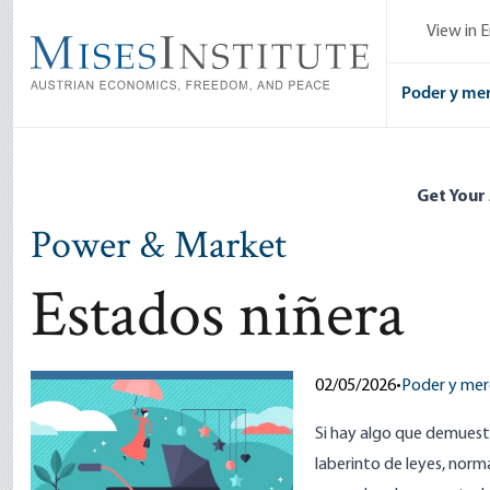
Skip
View in E
to
main
content
Poder y me
Get Your
Power & Market
Estados niñera
02/05/2026
•
Poder y me
Si hay algo que demuestr
laberinto de leyes, norm