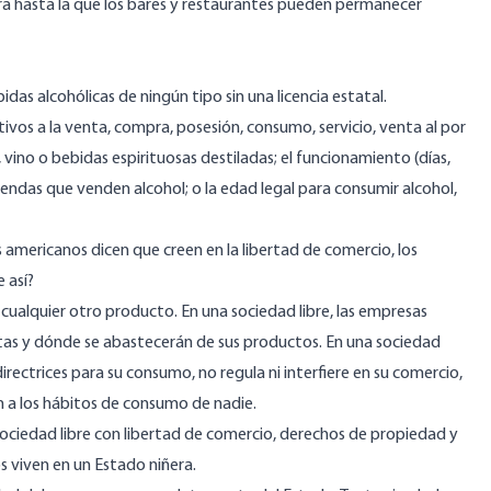
ra hasta la que los bares y restaurantes pueden permanecer
as alcohólicas de ningún tipo sin una licencia estatal.
tivos a la venta, compra, posesión, consumo, servicio, venta al por
 vino o bebidas espirituosas destiladas; el funcionamiento (días,
 tiendas que venden alcohol; o la edad legal para consumir alcohol,
s americanos dicen que creen en la libertad de comercio, los
 así?
a cualquier otro producto. En una sociedad libre, las empresas
tas y dónde se abastecerán de sus productos. En una sociedad
irectrices para su consumo, no regula ni interfiere en su comercio,
n a los hábitos de consumo de nadie.
sociedad libre con libertad de comercio, derechos de propiedad y
s viven en un Estado niñera.