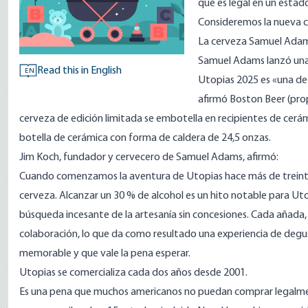
que es legal en un estado
Consideremos la nueva 
La cerveza Samuel Adams
Samuel Adams lanzó una 
Read this in English
EN
Utopias 2025 es «una de
afirmó Boston Beer (pro
cerveza de edición limitada se embotella en recipientes de cerá
botella de cerámica con forma de caldera de 24,5 onzas.
Jim Koch, fundador y cervecero de Samuel Adams, afirmó:
Cuando comenzamos la aventura de Utopias hace más de treinta a
cerveza. Alcanzar un 30 % de alcohol es un hito notable para Utopi
búsqueda incesante de la artesanía sin concesiones. Cada añada, 
colaboración, lo que da como resultado una experiencia de deg
memorable y que vale la pena esperar.
Utopias se comercializa cada dos años desde 2001.
Es una pena que muchos americanos no puedan comprar legalment