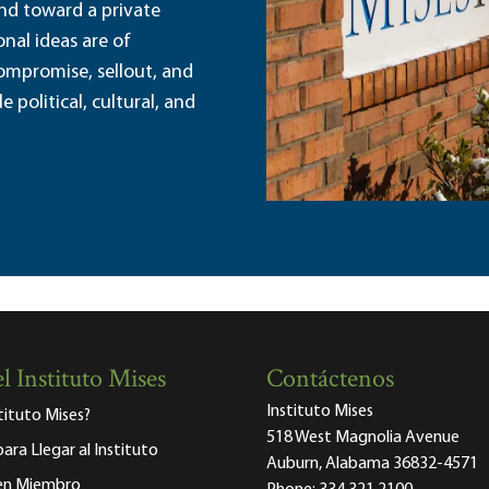
and toward a private
nal ideas are of
ompromise, sellout, and
political, cultural, and
l Instituto Mises
Contáctenos
Instituto Mises
stituto Mises?
518 West Magnolia Avenue
para Llegar al Instituto
Auburn, Alabama 36832-4571
 en Miembro