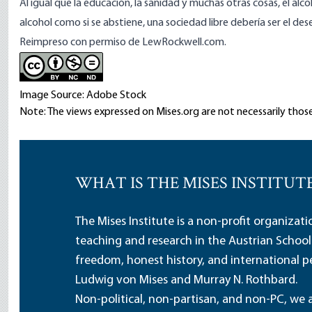
Al igual que la educación, la sanidad y muchas otras cosas, el a
alcohol como si se abstiene, una sociedad libre debería ser el de
Reimpreso con permiso de LewRockwell.com.
Image Source: Adobe Stock
Note: The views expressed on Mises.org are not necessarily those
WHAT IS THE MISES INSTITUT
The Mises Institute is a non-profit organizat
teaching and research in the Austrian School
freedom, honest history, and international pe
Ludwig von Mises and Murray N. Rothbard.
Non-political, non-partisan, and non-PC, we a