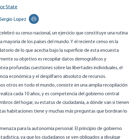
ice State
Sergio Lopez
Print this page
celebró su censo nacional, un ejercicio que constituye una rutina
la mayoría de los países del mundo. Y el reciente censo en la
datorio de lo que acecha bajo la superficie de esta encuesta
ente su objetivo es recopilar datos demográficos y
tea profundas cuestiones sobre las libertades individuales, el
iencia económica y el despilfarro absoluto de recursos.
os otros en todo el mundo, consiste en una amplia recopilación
e realiza cada 10 años, y es competencia del gobierno central
bros del hogar, su estatus de ciudadanía, a dónde van si tienen
ntas habitaciones tiene y muchas más preguntas que bordean lo
menaza para la autonomía personal. El principio de gobierno
stadística, ya que los ciudadanos se ven obligados a divulgar