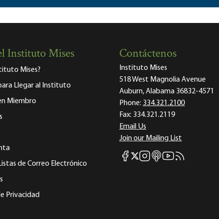
l Instituto Mises
Contáctenos
Instituto Mises
stituto Mises?
518 West Magnolia Avenue
para Llegar al Instituto
Auburn, Alabama 36832-4571
 en Miembro
Phone:
334.321.2100
Fax:
334.321.2119
s
Email Us
Join our Mailing List
nta
Mises Facebook
Mises Instagram
Mises itunes
Mises Youtube
Mises RSS fee
Mises X
Listas de Correo Electrónico
s
e Privacidad