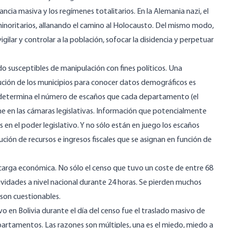
lancia masiva y los regímenes totalitarios. En la Alemania nazi, el
 minoritarios, allanando el camino al Holocausto. Del mismo modo,
igilar y controlar a la población, sofocar la disidencia y perpetuar
do susceptibles de manipulación con fines políticos. Una
ución de los municipios para conocer datos demográficos es
e determina el número de escaños que cada departamento (el
iene en las cámaras legislativas. Información que potencialmente
en el poder legislativo. Y no sólo están en juego los escaños
ción de recursos e ingresos fiscales que se
asignan
en función de
 carga económica. No sólo el censo que tuvo un coste de entre
68
ividades a nivel nacional durante 24 horas. Se pierden muchos
son cuestionables.
en Bolivia durante el día del censo fue el traslado masivo de
epartamentos. Las razones son múltiples, una es el miedo, miedo a