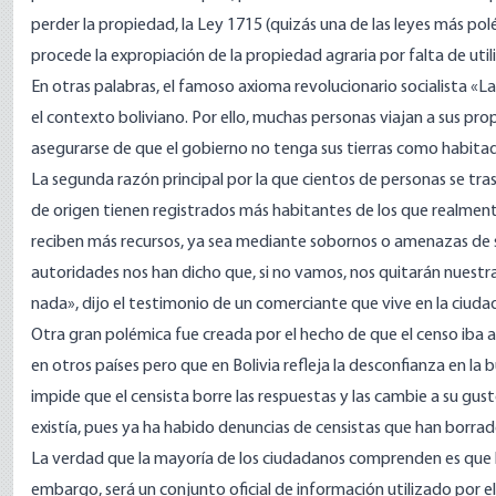
perder la propiedad,
la Ley 1715
(quizás una de las leyes más pol
procede la expropiación de la propiedad agraria por falta de ut
En otras palabras, el famoso axioma revolucionario socialista «L
el contexto boliviano. Por ello, muchas personas viajan a sus pro
asegurarse de que el gobierno no tenga sus tierras como habitada
La segunda razón principal por la que cientos de personas se tra
de origen tienen registrados más habitantes de los que realmente
reciben más recursos, ya sea mediante sobornos o amenazas de sus
autoridades nos han dicho que, si no vamos, nos quitarán nuestra
nada», dijo el
testimonio
de un comerciante que vive en la ciudad 
Otra gran polémica fue creada por el hecho de que el censo iba a
en otros países pero que en Bolivia refleja la desconfianza en la bu
impide que el censista borre las respuestas y las cambie a su gus
existía, pues ya ha habido
denuncias
de censistas que han borrad
La verdad que la mayoría de los ciudadanos comprenden es que lo
embargo, será un conjunto oficial de información utilizado por e