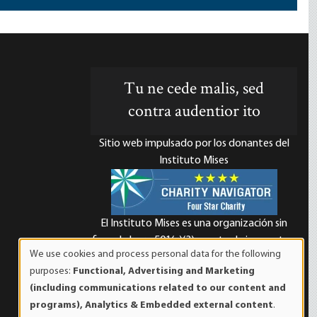
Tu ne cede malis, sed
contra audentior ito
Sitio web impulsado por los donantes del
Instituto Mises
El Instituto Mises es una organización sin
d
fines de lucro 501(c)(3) exenta de impuestos.
We use cookies and process personal data for the following
Las contribuciones son deducibles de
Use
purposes:
Functional, Advertising and Marketing
impuestos en la máxima medida que lo
of
(including communications related to our content and
permita la ley. ID Fiscal: 52-1263436.
personal
programs), Analytics & Embedded external content
.
data