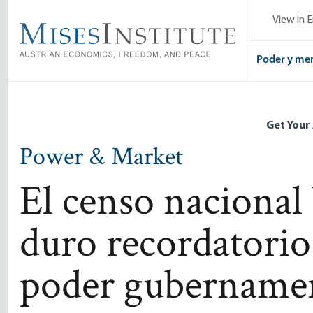
Skip
View in E
to
main
content
Poder y me
Get Your
Power & Market
El censo nacional
duro recordatorio 
poder gubernamen