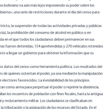
erno boliviano va aún más lejos imponiendo su poder sobre los
biern
o», una serie de restricciones durante el día del censo para
icto, la suspensión de todas las actividades privadas y públicas
ia), la prohibición del consumo de alcohol en público o en
 queda en el que todos los ciudadanos deben permanecer en sus
onas fueron
detenidas
, 154 aprehendidas y 270 vehículos retenidos
sto a llegar un gobierno para obtener la información que su
 los datos del censo como herramienta política. Los resultados del
ses de quienes ostentan el poder, ya sea mediante la manipulación
e electores favorecidos. La inviolabilidad de los principios
zan como arma para perpetuar el poder o reprimir la disidencia.
lan los recuentos de población con fines fiscales, hasta la antigua
 y reclutamiento militar. Los ciudadanos se clasificaban en
 la tributación y la asignación de los recursos del Estado. En el