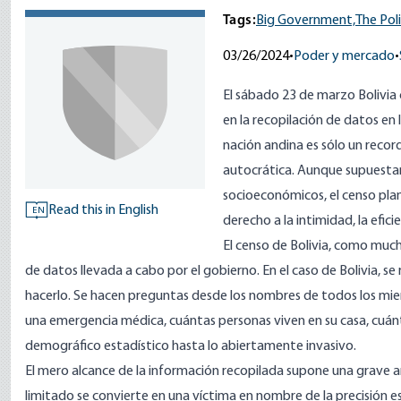
Tags:
Big Government,
The Pol
03/26/2024
•
Poder y mercado
•
El sábado 23 de marzo Bolivia 
en la recopilación de datos en 
nación andina es sólo un recor
autocrática. Aunque supuestam
socioeconómicos, el censo plan
Read this in English
EN
derecho a la intimidad, la efic
El censo de Bolivia, como much
de datos llevada a cabo por el gobierno. En el caso de Bolivia, s
hacerlo. Se hacen preguntas desde los nombres de todos los miem
una emergencia médica, cuántas personas viven en su casa, cuá
demográfico estadístico hasta lo abiertamente invasivo.
El mero alcance de la información recopilada supone una grave a
limitado se convierte en una víctima en nombre de la precisión e