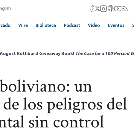
Mises Facebook
Mises Instagram
Mises itunes
Mises Yo
Mises 
nglish
Mises X
rcado
Wire
Biblioteca
Pódcast
Vídeo
Eventos
 August Rothbard Giveaway Book!
The Case for a 100 Percent G
 boliviano: un
de los peligros del
tal sin control