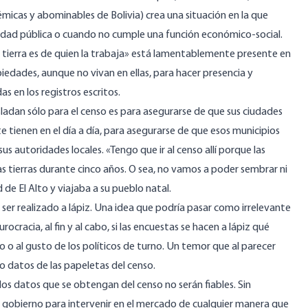
émicas y abominables de Bolivia) crea una situación en la que
ilidad pública o cuando no cumple una función económico-social.
a tierra es de quien la trabaja» está lamentablemente presente en
piedades, aunque no vivan en ellas, para hacer presencia y
s en los registros escritos.
sladan sólo para el censo es para asegurarse de que sus ciudades
 tienen en el día a día, para asegurarse de que esos municipios
 autoridades locales. «Tengo que ir al censo allí porque las
s tierras durante cinco años. O sea, no vamos a poder sembrar ni
de El Alto y viajaba a su pueblo natal.
 ser realizado a lápiz. Una idea que podría pasar como irrelevante
rocracia, al fin y al cabo, si las encuestas se hacen a lápiz qué
to o al gusto de los políticos de turno. Un temor que al parecer
o datos de las papeletas del censo.
s datos que se obtengan del censo no serán fiables. Sin
l gobierno para intervenir en el mercado de cualquier manera que