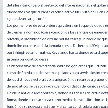
detalles íntimos bajo el pretexto del interés nacional. Y el gobi
ciudadanos, ya que durante el censo activó un «
Auto de Buen Go
«garantizar» su ejecución.
Los pormenores de esta orden equivalen a un toque de queda estr
de viernes a domingo (con excepción de los servicios de emergenc
privado, la prohibición de circular por las calles y un toque de
domicilios durante toda la jornada censal. De hecho, 1.994 pers
por infringir esta normativa. Revelando hasta dónde está dispue
sistema burocrático desea.
La historia sirve de advertencia sobre los gobiernos que utilizan
censo de Bolivia pueden ser manipulados para servir a los intere
de los distritos electorales o la asignación de recursos a grupos d
democráticos se ve socavada cuando los datos del censo se utili
Desde la antigua Mesopotamia, donde las tablillas de arcilla detal
Roma, donde el censo servía como medio de estratificación social
función de su riqueza y estatus, y el censo constituía la base para