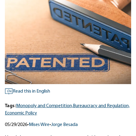
Read this in English
EN
Tags:
Monopoly and Competition,
Bureaucracy and Regulation,
Economic Policy
05/29/2026
•
Mises Wire
•
Jorge Besada