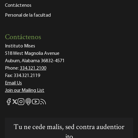
Contáctenos
Personal de la facultad
Contáctenos
Instituto Mises
518 West Magnolia Avenue
Auburn, Alabama 36832-4571
Phone:
334.321.2100
Fax:
334.321.2119
Email Us
Join our Mailing List
Mises Facebook
Mises Instagram
Mises itunes
Mises Youtube
Mises RSS feed
Mises X
Tu ne cede malis, sed contra audentior
ito