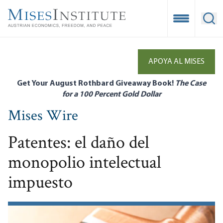
Skip
to
Open Mobile
Ope
main
content
APOYA AL MISES
Get Your August Rothbard Giveaway Book!
The Case
for a 100 Percent Gold Dollar
Mises Wire
Patentes: el daño del
monopolio intelectual
impuesto