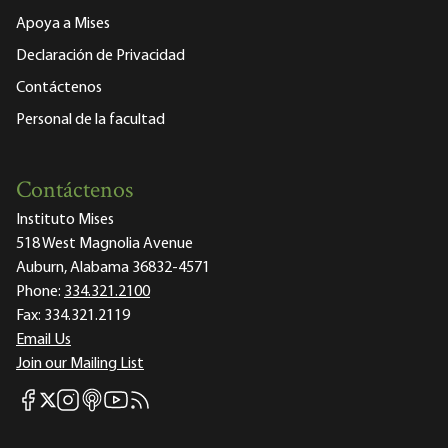
Apoya a Mises
Declaración de Privacidad
Contáctenos
Personal de la facultad
Contáctenos
Instituto Mises
518 West Magnolia Avenue
Auburn, Alabama 36832-4571
Phone:
334.321.2100
Fax:
334.321.2119
Email Us
Join our Mailing List
Mises Facebook
Mises Instagram
Mises itunes
Mises Youtube
Mises RSS feed
Mises X