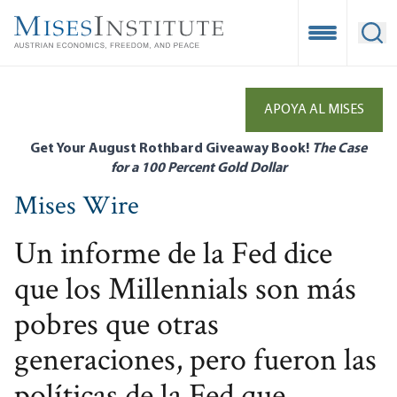
Skip
to
Open Mobile
Ope
main
content
APOYA AL MISES
Get Your August Rothbard Giveaway Book!
The Case
for a 100 Percent Gold Dollar
Mises Wire
Un informe de la Fed dice
que los Millennials son más
pobres que otras
generaciones, pero fueron las