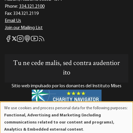
Phone:
334.321.2100
Fax:
334.321.2119
Email Us
Join our Mailing List
Mises Facebook
Mises Instagram
Mises itunes
Mises Youtube
Mises RSS feed
Mises X
Tu ne cede malis, sed contra audentior
ito
Sitio web impulsado por los donantes del Instituto Mises
We use cookies and process personal data for the following purposes:
Use
El Instituto Mises es una organización sin fines de lucro 501(c)(3)
Functional, Advertising and Marketing (including
of
exenta de impuestos. Las contribuciones son deducibles de
communications related to our content and programs),
personal
impuestos en la máxima medida que lo permita la ley. ID Fiscal:
Analytics & Embedded external content
.
data