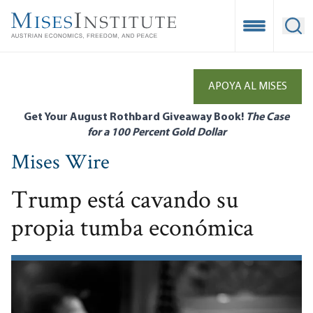
Skip
to
Open Mobile
Ope
main
content
APOYA AL MISES
Get Your August Rothbard Giveaway Book!
The Case
for a 100 Percent Gold Dollar
Mises Wire
Trump está cavando su
propia tumba económica