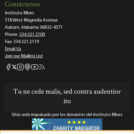
Contáctenos
Instituto Mises
518 West Magnolia Avenue
Auburn, Alabama 36832-4571
Phone:
334.321.2100
Fax:
334.321.2119
Email Us
Join our Mailing List
Mises Facebook
Mises Instagram
Mises itunes
Mises Youtube
Mises RSS feed
Mises X
Tu ne cede malis, sed contra audentior
ito
Sitio web impulsado por los donantes del Instituto Mises