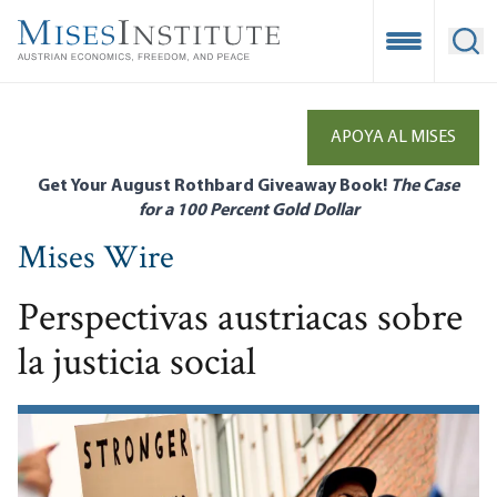
Skip
to
Open Mobile
Ope
main
content
APOYA AL MISES
Get Your August Rothbard Giveaway Book!
The Case
for a 100 Percent Gold Dollar
Mises Wire
Perspectivas austriacas sobre
la justicia social