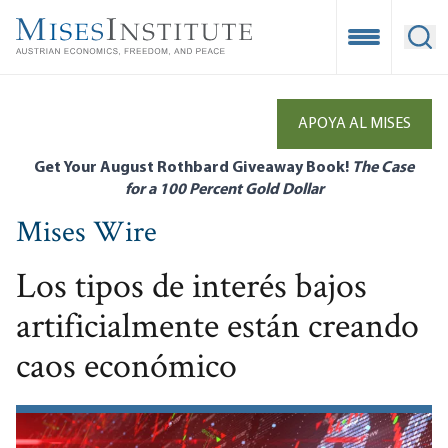
Skip
to
Open Mobile
Ope
main
content
APOYA AL MISES
Get Your August Rothbard Giveaway Book!
The Case
for a 100 Percent Gold Dollar
Mises Wire
Los tipos de interés bajos
artificialmente están creando
caos económico