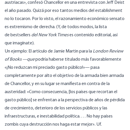
austriacas», confesó Chancellor en una
entrevista con Jeff Deist
el año pasado. Quizá por eso tantos medios del establishment
no lo tocaron. Por lo visto, el razonamiento económico sensato
es extremismo de derecha. (Y, de todos modos, la
lista
de bestsellers
del New York Times
es
contenido editorial
, así
que imagínate).
Un ejemplo: El
artículo de Jamie Martin
para la
London Review
of Books —que
podría haberse titulado más favorablemente
«¡No reduzcan mi preciado gasto público!»— pasa
completamente por alto el objetivo de la armada bien armada
de Chancellor, y en su lugar se manifiesta en contra de la
austeridad: «Como consecuencia, [los países que recortan el
gasto público] se enfrentan a la perspectiva de años de pérdida
de crecimiento, deterioro de los servicios públicos y las
infraestructuras, e inestabilidad política. . . . No hay países
zombis cuya destrucción nos haga estar mejor». Uf.