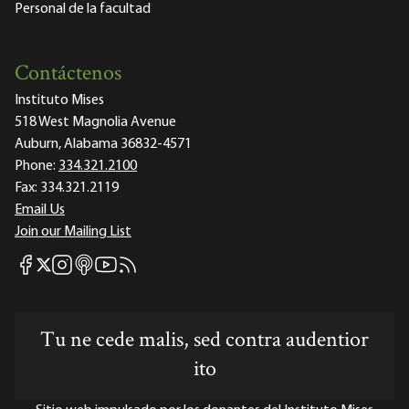
Personal de la facultad
Contáctenos
Instituto Mises
518 West Magnolia Avenue
Auburn, Alabama 36832-4571
Phone:
334.321.2100
Fax:
334.321.2119
Email Us
Join our Mailing List
Mises Facebook
Mises Instagram
Mises itunes
Mises Youtube
Mises RSS feed
Mises X
Tu ne cede malis, sed contra audentior
ito