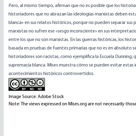
Pero, al mismo tiempo, afirman que no es posible que los histor
historiadores que no abrazan las ideologías marxistas deben e
blanca» en sus relatos históricos, porque no pueden separar sus pr
marxistas no sufren ese «sesgo inconsciente» en sus interpretac
entre los que no son marxistas. En las guerras históricas, los his
basada en pruebas de fuentes primarias que no es en absoluto se
historiadores son racistas, como ejemplifica la Escuela Dunning, q
supremacía blanca. Mises muestra cómo se pueden evitar estas i
acontecimientos históricos controvertidos.
Image Source: Adobe Stock
Note: The views expressed on Mises.org are not necessarily those