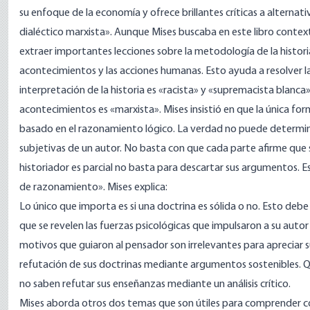
su enfoque de la economía y ofrece brillantes críticas a alternativ
dialéctico marxista». Aunque Mises buscaba en este libro cont
extraer importantes lecciones sobre la metodología de la historia,
acontecimientos y las acciones humanas. Esto ayuda a resolver las
interpretación de la historia es «racista» y «supremacista blanc
acontecimientos es «marxista». Mises insistió en que la única form
basado en el razonamiento lógico. La verdad no puede determi
subjetivas de un autor. No basta con que cada parte afirme que 
historiador es parcial no basta para descartar sus argumentos. Es
de razonamiento». Mises
explica:
Lo único que importa es si una doctrina es sólida o no. Esto de
que se revelen las fuerzas psicológicas que impulsaron a su autor
motivos que guiaron al pensador son irrelevantes para apreciar su
refutación de sus doctrinas mediante argumentos sostenibles. 
no saben refutar sus enseñanzas mediante un análisis crítico.
Mises aborda otros dos temas que son útiles para comprender cómo