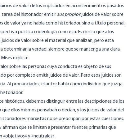
 juicios de valor de los implicados en acontecimientos pasados
s tarea del historiador emitir
sus propios
juicios de valor sobre
ios de valor ya no habla como historiador, sino a título personal,
pectiva política o ideología concreta. Es cierto que a los
 juicios de valor sobre el material que analizan, pero esta
 determinar la verdad, siempre que se mantenga una clara
. Mises
explica
:
de valor sobre las personas cuya conducta es objeto de sus
ado por completo emitir juicios de valor. Pero esos juicios son
ria. Al pronunciarlos, el autor habla como individuo que juzga
historiador.
s históricos, debemos distinguir entre las descripciones de los
o que ellos mismos pensaban o decían, y los juicios de valor del
 historiadores marxistas no se preocupan por estas cuestiones.
 afirman que se limitan a presentar fuentes primarias que
an «objetivos» y «neutrales».