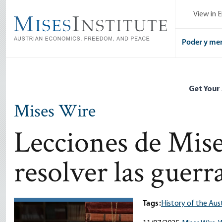
Skip
View in E
to
main
content
Poder y me
Get Your
Mises Wire
Lecciones de Mis
resolver las guerr
Tags:
History of the Aus