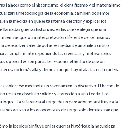
as falaces como el historicismo, el cientificismo y el materialismo
extualizar la metodología de la economía, también podemos
 en la medida en que esta intenta describir y explicar los
 llamadas guerras históricas, en las que se alega que una
a», mientras que otra interpretación diferente de los mismos
a de resolver tales disputas es mediante un análisis crítico
narse simplemente exponiendo las creencias y motivaciones
sus oponentes son parciales. Exponer el hecho de que un
 necesario ir más allá y
demostrar
que hay «falacias en la cadena
be establecerse mediante un razonamiento discursivo. El hecho de
 no resta en absoluto solidez y corrección a una teoría. Los
 logro... La referencia al sesgo de un pensador no sustituye a la
Quienes acusan a los economistas de sesgo solo demuestran que
 la ideología influye en las guerras históricas: la naturaleza