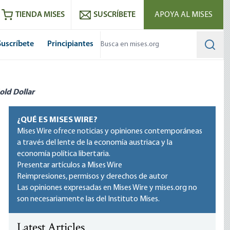
utube
RSS feed
TIENDA MISES
SUSCRÍBETE
APOYA AL MISES
Suscríbete
Principiantes
Searc
old Dollar
¿QUÉ ES MISES WIRE?
Mises Wire ofrece noticias y opiniones contemporáneas
a través del lente de la economía austriaca y la
economía política libertaria.
Presentar artículos a Mises Wire
Reimpresiones, permisos y derechos de autor
Las opiniones expresadas en Mises Wire y mises.org no
son necesariamente las del Instituto Mises.
Latest Articles