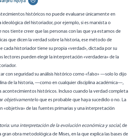
anjiru Njoya
Print this page
ntecimientos históricos no puede evaluarse únicamente en
 ideológica del historiador, por ejemplo, si es marxista o
e nos tiente creer que las personas con las que ya estamos de
icas que dicen la verdad sobre la historia, ese método de
ue cada historiador tiene su propia «verdad», dictada por su
os lectores pueden elegir la interpretación «verdadera» de la
toriador.
ar con seguridad su análisis histórico como «falso» —solo lo dijo
ciplina de la historia, —como en cualquier disciplina académica—,
os acontecimientos históricos. Incluso cuando la verdad completa
ar
objetivamente
lo que es probable que haya sucedido o no. La
ón «objetiva» de las fuentes primarias y una interpretación
storia: una interpretación de la evolución económica y social
, de
a gran obra metodológica de Mises, en la que explica las bases de