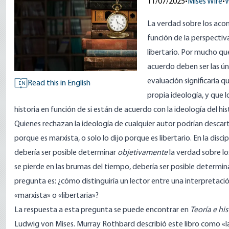
11/07/2025
•
Mises Wire
•
W
La verdad sobre los aco
función de la perspectiva
libertario. Por mucho qu
acuerdo deben ser las ún
evaluación significaría q
Read this in English
EN
propia ideología, y que l
historia en función de si están de acuerdo con la ideología del his
Quienes rechazan la ideología de cualquier autor podrían descart
porque es marxista, o solo lo dijo porque es libertario. En la dis
debería ser posible determinar
objetivamente
la verdad sobre l
se pierde en las brumas del tiempo, debería ser posible determin
pregunta es: ¿cómo distinguiría un lector entre una interpretaci
«marxista» o «libertaria»?
La respuesta a esta pregunta se puede encontrar en
Teoría e hi
Ludwig von Mises. Murray Rothbard
describió
este libro como «l