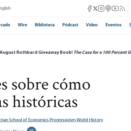
Mises Facebook
Mises Instagram
Mises itunes
Mises Yo
Mises 
nglish
Mises X
rcado
Wire
Biblioteca
Pódcast
Vídeo
Eventos
 August Rothbard Giveaway Book!
The Case for a 100 Percent G
es sobre cómo
as históricas
trian School of Economics,
Progressivism,
World History