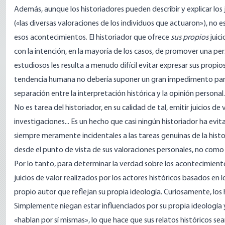
Además, aunque los historiadores pueden describir y explicar los
(«las diversas valoraciones de los individuos que actuaron»), no e
esos acontecimientos. El historiador que ofrece
sus propios
juic
con la intención, en la mayoría de los casos, de promover una pers
estudiosos les resulta a menudo difícil evitar expresar sus propios
tendencia humana no debería suponer un gran impedimento para
separación entre la interpretación histórica y la opinión personal
No es tarea del historiador, en su calidad de tal, emitir juicios 
investigaciones... Es un hecho que casi ningún historiador ha evit
siempre meramente incidentales a las tareas genuinas de la histo
desde el punto de vista de sus valoraciones personales, no como 
Por lo tanto, para determinar la verdad sobre los acontecimiento
juicios de valor realizados por los actores históricos basados en l
propio autor que reflejan su propia ideología. Curiosamente, los
Simplemente niegan estar influenciados por su propia ideología y
«hablan por sí mismas», lo que hace que sus relatos históricos se