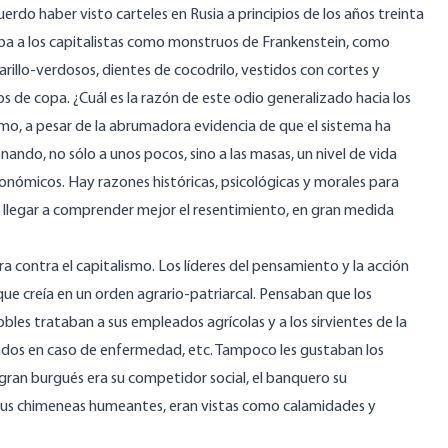
rdo haber visto carteles en Rusia a principios de los años treinta
aba a los capitalistas como monstruos de Frankenstein, como
illo-verdosos, dientes de cocodrilo, vestidos con cortes y
de copa. ¿Cuál es la razón de este odio generalizado hacia los
lismo, a pesar de la abrumadora evidencia de que el sistema ha
ndo, no sólo a unos pocos, sino a las masas, un nivel de vida
onómicos. Hay razones históricas, psicológicas y morales para
llegar a comprender mejor el resentimiento, en gran medida
 contra el capitalismo. Los líderes del pensamiento y la acción
que creía en un orden agrario-patriarcal. Pensaban que los
les trataban a sus empleados agrícolas y a los sirvientes de la
dados en caso de enfermedad, etc. Tampoco les gustaban los
 gran burgués era su competidor social, el banquero su
 sus chimeneas humeantes, eran vistas como calamidades y