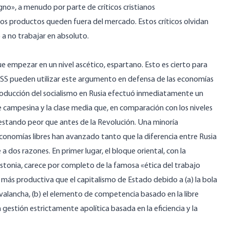
igno», a menudo por parte de críticos cristianos
os productos queden fuera del mercado. Estos críticos olvidan
 a no trabajar en absoluto.
ue empezar en un nivel ascético, espartano. Esto es cierto para
 URSS pueden utilizar este argumento en defensa de las economías
introducción del socialismo en Rusia efectuó inmediatamente un
ase campesina y la clase media que, en comparación con los niveles
estando peor que antes de la Revolución. Una minoría
economías libres han avanzado tanto que la diferencia entre Rusia
 dos razones. En primer lugar, el bloque oriental, con la
Estonia, carece por completo de la famosa «ética del trabajo
 más productiva que el capitalismo de Estado debido a (a) la bola
valancha, (b) el elemento de competencia basado en la libre
la gestión estrictamente apolítica basada en la eficiencia y la