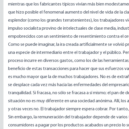
mientras que los fabricantes típicos vivían más bien modestament
que hizo posible el fenomenal aumento del nivel de vida de la cla
esplendor (como los grandes terratenientes), los trabajadores vi
impulso socialista provino de intelectuales de clase media, indu
empobrecidos con un sentimiento de resentimiento contra el or
Como se puede imaginar, la ira creada artificialmente se volvió 
una especie de intermediario entre el trabajador y el público. P
proceso incurre en diversos gastos, como los de las herramientas
beneficio de estas transacciones para hacer que sus esfuerzos va
es mucho mayor que la de muchos trabajadores. No es de extrañar 
se desplace cada vez más hacia las enfermedades del empresario. 
tranquilidad. Si fracasa, no sólo se fracasa a sí mismo; el pan de 
situación no es muy diferente en una sociedad anónima. Allí, lo
y otras veces no. El trabajador siempre espera cobrar. Por tanto, 
Sin embargo, la remuneración del trabajador depende de varios fac
consumidores a pagar por los productos acabados un precio lo su