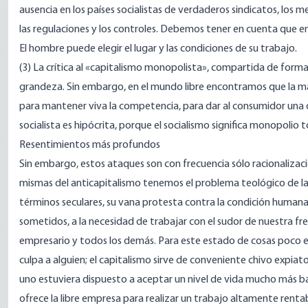
ausencia en los países socialistas de verdaderos sindicatos, los me
las regulaciones y los controles. Debemos tener en cuenta que e
El hombre puede elegir el lugar y las condiciones de su trabajo.
(3) La crítica al «capitalismo monopolista», compartida de form
grandeza. Sin embargo, en el mundo libre encontramos que la may
para mantener viva la competencia, para dar al consumidor una op
socialista es hipócrita, porque el socialismo significa monopolio t
Resentimientos más profundos
Sin embargo, estos ataques son con frecuencia sólo racionalizac
mismas del anticapitalismo tenemos el problema teológico de la 
términos seculares, su vana protesta contra la condición humana.
sometidos, a la necesidad de trabajar con el sudor de nuestra fre
empresario y todos los demás. Para este estado de cosas poco e
culpa a alguien; el capitalismo sirve de conveniente chivo expiato
uno estuviera dispuesto a aceptar un nivel de vida mucho más ba
ofrece la libre empresa para realizar un trabajo altamente rentabl