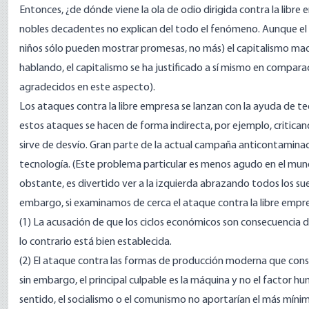
Entonces, ¿de dónde viene la ola de odio dirigida contra la libre
nobles decadentes no explican del todo el fenómeno. Aunque el 
niños sólo pueden mostrar promesas, no más) el capitalismo m
hablando, el capitalismo se ha justificado a sí mismo en compara
agradecidos en este aspecto).
Los ataques contra la libre empresa se lanzan con la ayuda de t
estos ataques se hacen de forma indirecta, por ejemplo, critican
sirve de desvío. Gran parte de la actual campaña anticontaminaci
tecnología. (Este problema particular es menos agudo en el mund
obstante, es divertido ver a la izquierda abrazando todos los su
embargo, si examinamos de cerca el ataque contra la libre empr
(1) La acusación de que los ciclos económicos son consecuencia de
lo contrario está bien establecida.
(2) El ataque contra las formas de producción moderna que cons
sin embargo, el principal culpable es la máquina y no el factor hu
sentido, el socialismo o el comunismo no aportarían el más mínimo