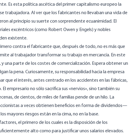
e. Es esta política ascética del primer capitalismo europeo la
se trabajadora. Al ver que los fabricantes no llevaban una vida de
eron al principio su suerte con sorprendente ecuanimidad. El
striales excéntricos (como Robert Owen y Engels) y nobles
den existente.
primero contra el fabricante que, después de todo, no es más que
ermite al trabajador transformar su trabajo en mercancía. En este
, y una parte de los costes de comercialización. Espera obtener un
lgan la pena. Curiosamente, su responsabilidad hacia la empresa
que el interés, antes centrado en los accidentes en las fábricas,
El empresario no sólo sacrifica sus «nervios», sino también su
decenas, de cientos, de miles de familias pende de un hilo. La
s accionistas a veces obtienen beneficios en forma de dividendos—
los mayores riesgos están en la cima, no en la base.
tores, el primero de los cuales es la disposición de los
ficientemente alto como para justificar unos salarios elevados.