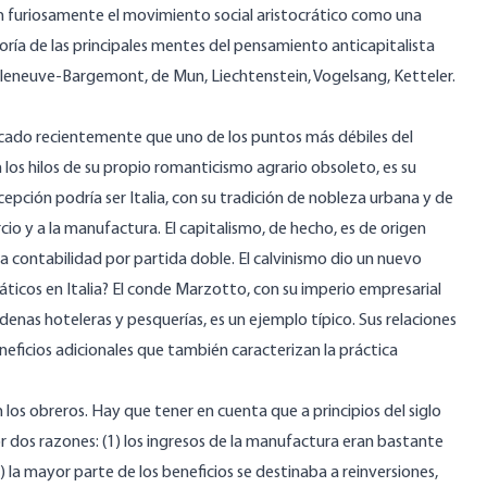
 furiosamente el movimiento social aristocrático como una
ría de las principales mentes del pensamiento anticapitalista
Villeneuve-Bargemont, de Mun, Liechtenstein, Vogelsang, Ketteler.
icado recientemente que uno de los puntos más débiles del
s hilos de su propio romanticismo agrario obsoleto, es su
epción podría ser Italia, con su tradición de nobleza urbana y de
cio y a la manufactura. El capitalismo, de hecho, es de origen
ó la contabilidad por partida doble. El calvinismo dio un nuevo
ráticos en Italia? El conde Marzotto, con su imperio empresarial
denas hoteleras y pesquerías, es un ejemplo típico. Sus relaciones
neficios adicionales que también caracterizan la práctica
los obreros. Hay que tener en cuenta que a principios del siglo
r dos razones: (1) los ingresos de la manufactura eran bastante
 la mayor parte de los beneficios se destinaba a reinversiones,