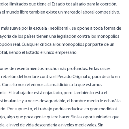
dios ilimitados que tiene el Estado totalitario para la coerción,
n el mundo libre también existe un mercado laboral competitivo.
a más suave por la escuela «neoliberal», se opone a toda forma de
oría de los países tienen una legislación contra los monopolios
ción real. Cualquier crítica a los monopolios por parte de un
otal, siendo el Estado el único empresario.
iones de resentimientos mucho más profundos. En las raíces
rebelión del hombre contra el Pecado Original o, para decirlo en
 Con ello nos referimos a la maldición a la que estamos
nte. El trabajador está enjaulado, pero también lo está el
stimulante y a veces desagradable, el hombre medio le echará la
rio. Por supuesto, el trabajo podría reducirse en gran medida si
jo, algo que poca gente quiere hacer. Sin las oportunidades que
e, el nivel de vida descendería a niveles medievales. Sin