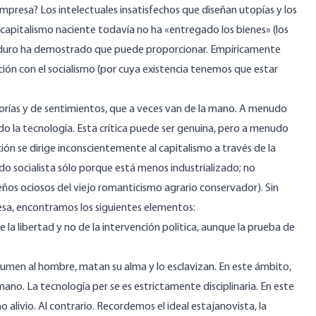
 empresa? Los intelectuales insatisfechos que diseñan utopías y los
capitalismo naciente todavía no ha «entregado los bienes» (los
aduro ha demostrado que puede proporcionar. Empíricamente
ción con el socialismo (por cuya existencia tenemos que estar
eorías y de sentimientos, que a veces van de la mano. A menudo
do la tecnología. Esta crítica puede ser genuina, pero a menudo
ón se dirige inconscientemente al capitalismo a través de la
o socialista sólo porque está menos industrializado; no
eños ociosos del viejo romanticismo agrario conservador). Sin
esa, encontramos los siguientes elementos:
 la libertad y no de la intervención política, aunque la prueba de
umen al hombre, matan su alma y lo esclavizan. En este ámbito,
mano. La tecnología per se es estrictamente disciplinaria. En este
 alivio. Al contrario. Recordemos el ideal estajanovista, la