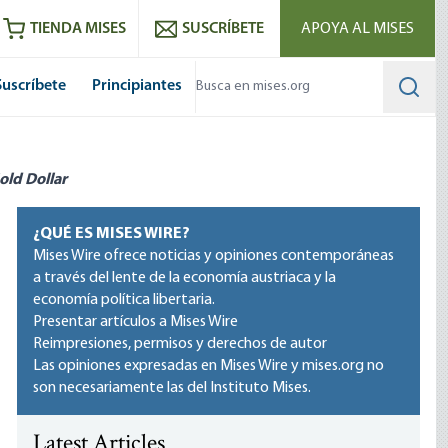
utube
RSS feed
TIENDA MISES
SUSCRÍBETE
APOYA AL MISES
Suscríbete
Principiantes
Searc
old Dollar
¿QUÉ ES MISES WIRE?
Mises Wire ofrece noticias y opiniones contemporáneas
a través del lente de la economía austriaca y la
economía política libertaria.
Presentar artículos a Mises Wire
Reimpresiones, permisos y derechos de autor
Las opiniones expresadas en Mises Wire y mises.org no
son necesariamente las del Instituto Mises.
Latest Articles