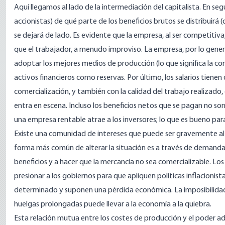
Aquí llegamos al lado de la intermediación del capitalista. En seg
accionistas) de qué parte de los beneficios brutos se distribuirá 
se dejará de lado. Es evidente que la empresa, al ser competiti
que el trabajador, a menudo improviso. La empresa, por lo genera
adoptar los mejores medios de producción (lo que significa la c
activos financieros como reservas. Por último, los salarios tiene
comercialización, y también con la calidad del trabajo realizado,
entra en escena. Incluso los beneficios netos que se pagan no s
una empresa rentable atrae a los inversores; lo que es bueno pa
Existe una comunidad de intereses que puede ser gravemente alte
forma más común de alterar la situación es a través de demandas s
beneficios y a hacer que la mercancía no sea comercializable. 
presionar a los gobiernos para que apliquen políticas inflacionis
determinado y suponen una pérdida económica. La imposibilidad d
huelgas prolongadas puede llevar a la economía a la quiebra.
Esta relación mutua entre los costes de producción y el poder a