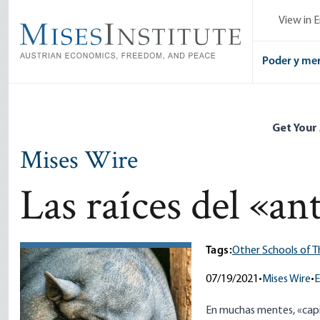
Skip
View in E
to
main
content
Poder y me
Get Your
Mises Wire
Las raíces del «an
Tags:
Other Schools of 
07/19/2021
•
Mises Wire
•
E
En muchas mentes, «capit