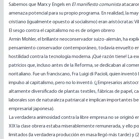
Sabemos que Marx y Engels en
El manifiesto comunista
atacaron
amenaza potencial para su propio programa. En realidad, la mayo
cristiano (igualmente opuesto al socialismo) eran aristócratas: 
El sesgo contra el capitalismo no es de origen obrero
Armin Mohler, el brillante neoconservador suizo-alemán, ha expl
pensamiento conservador contemporáneo, todavía envuelto en lo
hostilidad contra la tecnología moderna. ¡Qué razón tiene! La exc
patricios que, incluso antes de la Reforma, se dedicaban al comer
noritaliano. Fue un franciscano, Fra Luigi di Pacioli, quien invent
impulso al capitalismo, pero no lo inventó. (¿Empresarios aristoc
altamente diversificado de plantas textiles, fábricas de papel, ca
laborales son de naturaleza patriarcal e implican importantes be
empresarial japonesa).
La verdadera animosidad contra la libre empresa no se originó en 
XIX la clase obrera estaba miserablemente remunerada, y ello po
limitados (la verdadera producción en masa llegó más tarde) y (2)