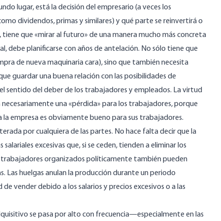
undo lugar, está la decisión del empresario (a veces los
(como dividendos, primas y similares) y qué parte se reinvertirá o
va, tiene que «mirar al futuro» de una manera mucho más concreta
l, debe planificarse con años de antelación. No sólo tiene que
ompra de nueva maquinaria cara), sino que también necesita
n que guardar una buena relación con las posibilidades de
 el sentido del deber de los trabajadores y empleados. La virtud
on necesariamente una «pérdida» para los trabajadores, porque
ra la empresa es obviamente bueno para sus trabajadores.
rada por cualquiera de las partes. No hace falta decir que la
alariales excesivas que, si se ceden, tienden a eliminar los
Los trabajadores organizados políticamente también pueden
tas. Las huelgas anulan la producción durante un periodo
e vender debido a los salarios y precios excesivos o a las
dquisitivo se pasa por alto con frecuencia—especialmente en las