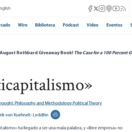
Mises Facebook
Mises Instagram
Mises itunes
Mises Yo
Mises 
nglish
Mises X
rcado
Wire
Biblioteca
Pódcast
Vídeo
Eventos
 August Rothbard Giveaway Book!
The Case for a 100 Percent G
ticapitalismo»
Thought,
Philosophy and Methodology,
Political Theory
rik von Kuehnelt-Leddihn
Print this page
alismo» ha llegado a ser una mala palabra, y «libre empresa» no