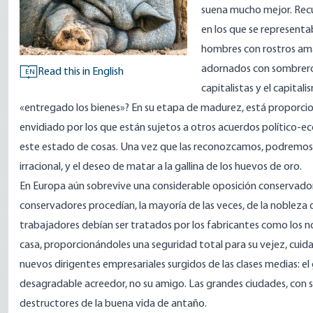
suena mucho mejor. Recue
en los que se represent
hombres con rostros amar
adornados con sombreros 
Read this in English
EN
capitalistas y el capita
«entregado los bienes»? En su etapa de madurez, está proporciona
envidiado por los que están sujetos a otros acuerdos político-ec
este estado de cosas. Una vez que las reconozcamos, podremos 
irracional, y el deseo de matar a la gallina de los huevos de oro.
En Europa aún sobrevive una considerable oposición conservadora
conservadores procedían, la mayoría de las veces, de la nobleza 
trabajadores debían ser tratados por los fabricantes como los nob
casa, proporcionándoles una seguridad total para su vejez, cui
nuevos dirigentes empresariales surgidos de las clases medias: el
desagradable acreedor, no su amigo. Las grandes ciudades, con
destructores de la buena vida de antaño.