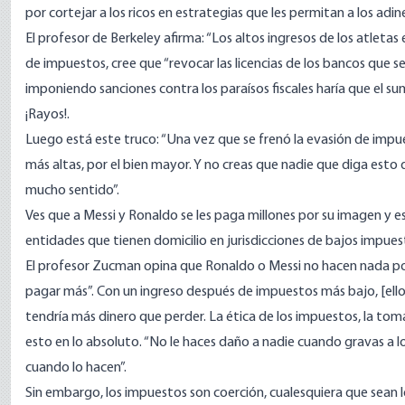
por cortejar a los ricos en estrategias que les permitan a los ad
El profesor de Berkeley afirma: “Los altos ingresos de los atletas 
de impuestos, cree que “revocar las licencias de los bancos que
imponiendo sanciones contra los paraísos fiscales haría que el su
¡Rayos!.
Luego está este truco: “Una vez que se frenó la evasión de impue
más altas, por el bien mayor. Y no creas que nadie que diga est
mucho sentido”.
Ves que a Messi y Ronaldo se les paga millones por su imagen y 
entidades que tienen domicilio en jurisdicciones de bajos impues
El profesor Zucman opina que Ronaldo o Messi no hacen nada por 
pagar más”. Con un ingreso después de impuestos más bajo, [ello
tendría más dinero que perder. La ética de los impuestos, la tom
esto en lo absoluto. “No le haces daño a nadie cuando gravas a 
cuando lo hacen”.
Sin embargo, los impuestos son coerción, cualesquiera que sean 