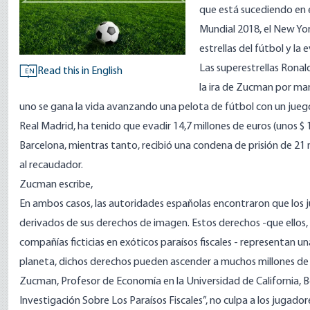
que está sucediendo en 
Mundial 2018, el
New Yor
estrellas del fútbol y la e
Las superestrellas Ronald
Read this in English
EN
la ira de Zucman por ma
uno se gana la vida avanzando una pelota de fútbol con un juego 
Real Madrid, ha tenido que
evadir
14,7 millones de euros (unos $ 
Barcelona, ​​mientras tanto,
recibió una condena de prisión de 21
al recaudador.
Zucman escribe,
En ambos casos, las autoridades españolas encontraron que los j
derivados de sus derechos de imagen. Estos derechos -que ellos,
compañías ficticias en exóticos paraísos fiscales - representan u
planeta, dichos derechos pueden ascender a muchos millones de 
Zucman, Profesor de Economía en la Universidad de California, Be
Investigación Sobre Los Paraísos Fiscales”, no culpa a los jugado