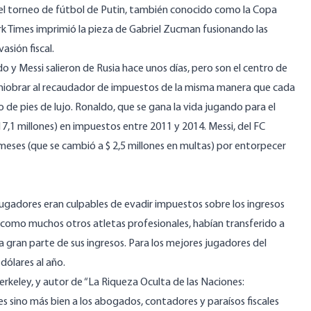
el torneo de fútbol de Putin, también conocido como la Copa
k Times
imprimió la pieza de Gabriel Zucman fusionando las
vasión fiscal.
o y Messi salieron de Rusia hace unos días, pero son el centro de
niobrar al recaudador de impuestos de la misma manera que cada
de pies de lujo. Ronaldo, que se gana la vida jugando para el
17,1 millones) en impuestos entre 2011 y 2014. Messi, del FC
 meses
(que se cambió a $ 2,5 millones en multas) por entorpecer
ugadores eran culpables de evadir impuestos sobre los ingresos
 como muchos otros atletas profesionales, habían transferido a
na gran parte de sus ingresos. Para los mejores jugadores del
dólares al año.
rkeley, y autor de “La Riqueza Oculta de las Naciones:
res sino más bien a los abogados, contadores y paraísos fiscales