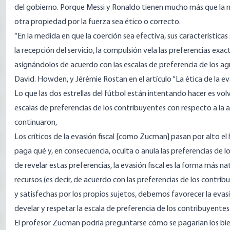
del gobierno. Porque Messi y Ronaldo tienen mucho más que la ma
otra propiedad por la fuerza sea ético o correcto.
“En la medida en que la coerción sea efectiva, sus características
la recepción del servicio, la compulsión vela las preferencias ex
asignándolos de acuerdo con las escalas de preferencia de los agre
David. Howden, y Jérémie Rostan en el artículo “
La ética de la ev
Lo que las dos estrellas del fútbol están intentando hacer es volver
escalas de preferencias de los contribuyentes con respecto a la as
continuaron,
Los críticos de la evasión fiscal [como Zucman] pasan por alto 
paga qué y, en consecuencia, oculta o anula las preferencias de 
de revelar estas preferencias, la evasión fiscal es la forma más na
recursos (es decir, de acuerdo con las preferencias de los contri
y satisfechas por los propios sujetos, debemos favorecer la evasi
develar y respetar la escala de preferencia de los contribuyente
El profesor Zucman podría preguntarse cómo se pagarían los bien