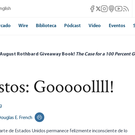
Mises Facebook
Mises Instagram
Mises itunes
Mises Yo
Mises 
nglish
Mises X
rcado
Wire
Biblioteca
Pódcast
Vídeo
Eventos
 August Rothbard Giveaway Book!
The Case for a 100 Percent G
tos: Gooooollll!
g
ouglas E. French
Print this page
arte de Estados Unidos permanece felizmente inconsciente de lo