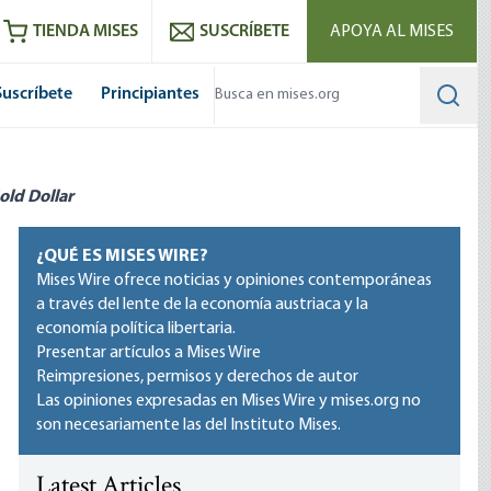
utube
RSS feed
TIENDA MISES
SUSCRÍBETE
APOYA AL MISES
Suscríbete
Principiantes
Searc
old Dollar
¿QUÉ ES MISES WIRE?
Mises Wire ofrece noticias y opiniones contemporáneas
a través del lente de la economía austriaca y la
economía política libertaria.
Presentar artículos a Mises Wire
Reimpresiones, permisos y derechos de autor
Las opiniones expresadas en Mises Wire y mises.org no
son necesariamente las del Instituto Mises.
Latest Articles