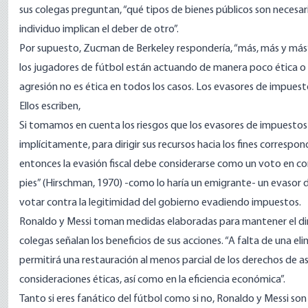
sus colegas preguntan, “qué tipos de bienes públicos son necesar
individuo implican el deber de otro”.
Por supuesto, Zucman de Berkeley respondería, “más, más y más”.
los jugadores de fútbol están actuando de manera poco ética o
agresión no es ética en todos los casos. Los evasores de impues
Ellos escriben,
Si tomamos en cuenta los riesgos que los evasores de impuestos as
implícitamente, para dirigir sus recursos hacia los fines correspon
entonces la evasión fiscal debe considerarse como un voto en con
pies” (Hirschman, 1970) -como lo haría un emigrante- un evasor 
votar contra la legitimidad del gobierno evadiendo impuestos.
Ronaldo y Messi toman medidas elaboradas para mantener el din
colegas señalan los beneficios de sus acciones. “A falta de una eli
permitirá una restauración al menos parcial de los derechos de as
consideraciones éticas, así como en la eficiencia económica”.
Tanto si eres fanático del fútbol como si no, Ronaldo y Messi so