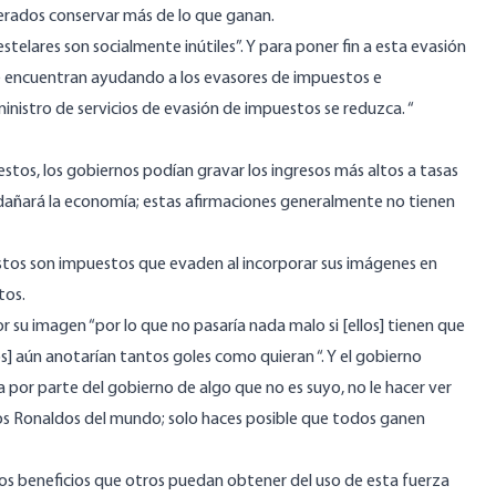
inerados conservar más de lo que ganan.
estelares son socialmente inútiles”. Y para poner fin a esta evasión
 se encuentran ayudando a los evasores de impuestos e
ministro de servicios de evasión de impuestos se reduzca. “
stos, los gobiernos podían gravar los ingresos más altos a tasas
o dañará la economía; estas afirmaciones generalmente no tienen
estos son impuestos que evaden al incorporar sus imágenes en
tos.
su imagen “por lo que no pasaría nada malo si [ellos] tienen que
s] aún anotarían tantos goles como quieran “. Y el gobierno
a por parte del gobierno de algo que no es suyo, no le hacer ver
los Ronaldos del mundo; solo haces posible que todos ganen
los beneficios que otros puedan obtener del uso de esta fuerza