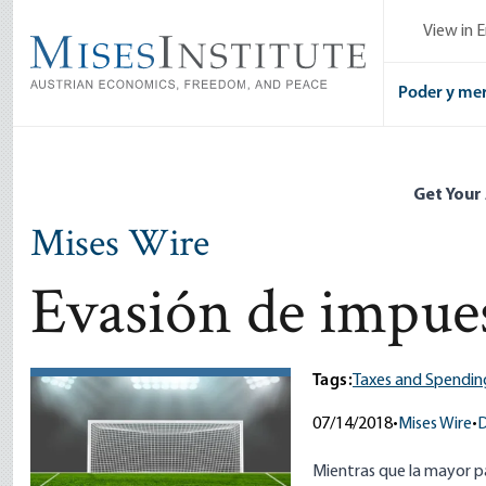
Skip
View in E
to
main
content
Poder y me
Get Your
Mises Wire
Evasión de impues
Tags:
Taxes and Spendin
07/14/2018
•
Mises Wire
•
D
Mientras que la mayor p