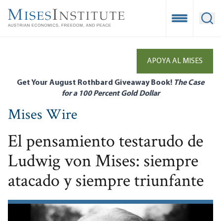
Skip
to
Open Mobile
Ope
main
content
APOYA AL MISES
Get Your August Rothbard Giveaway Book!
The Case
for a 100 Percent Gold Dollar
Mises Wire
El pensamiento testarudo de
Ludwig von Mises: siempre
atacado y siempre triunfante