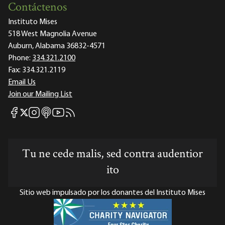
Contáctenos
Instituto Mises
518 West Magnolia Avenue
Auburn, Alabama 36832-4571
Phone:
334.321.2100
Fax:
334.321.2119
Email Us
Join our Mailing List
Mises Facebook
Mises Instagram
Mises itunes
Mises Youtube
Mises RSS feed
Mises X
Tu ne cede malis, sed contra audentior
ito
Sitio web impulsado por los donantes del Instituto Mises