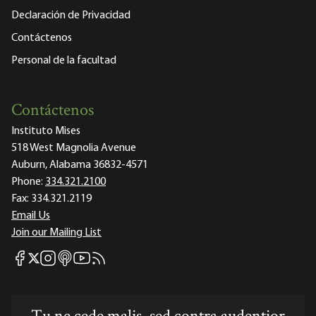
Declaración de Privacidad
Contáctenos
Personal de la facultad
Contáctenos
Instituto Mises
518 West Magnolia Avenue
Auburn, Alabama 36832-4571
Phone:
334.321.2100
Fax:
334.321.2119
Email Us
Join our Mailing List
Mises Facebook
Mises Instagram
Mises itunes
Mises Youtube
Mises RSS feed
Mises X