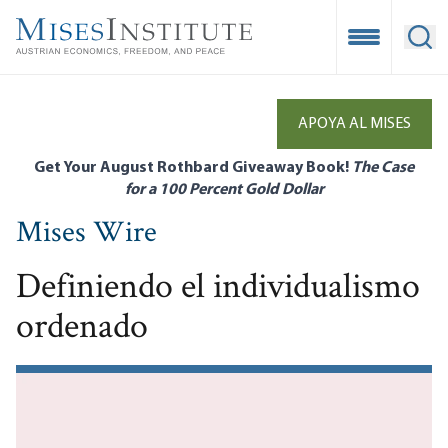
Skip
to
Open Mobile
Ope
main
content
APOYA AL MISES
Get Your August Rothbard Giveaway Book!
The Case
for a 100 Percent Gold Dollar
Mises Wire
Definiendo el individualismo
ordenado