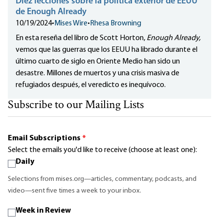
Diez lecciones sobre la política exterior de EEUU
de Enough Already
10/19/2024
•
Mises Wire
•
Rhesa Browning
En esta reseña del libro de Scott Horton,
Enough Already,
vemos que las guerras que los EEUU ha librado durante el
último cuarto de siglo en Oriente Medio han sido un
desastre. Millones de muertos y una crisis masiva de
refugiados después, el veredicto es inequívoco.
Subscribe to our Mailing Lists
Email Subscriptions
*
Select the emails you'd like to receive (choose at least one):
Daily
Selections from mises.org—articles, commentary, podcasts, and
video—sent five times a week to your inbox.
Week in Review