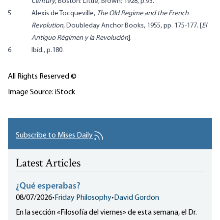
Century
, Boston: Little, Brown; 1928, p.93.
5
Alexis de Tocqueville,
The Old Regime and the French
Revolution
, Doubleday Anchor Books, 1955, pp. 175-177. [
El
Antiguo Régimen y la Revolución
].
6
Ibíd., p.180.
All Rights Reserved ©
Image Source: iStock
Subscribe to Mises Daily
Latest Articles
¿Qué esperabas?
08/07/2026
•
Friday Philosophy
•
David Gordon
En la sección «Filosofía del viernes» de esta semana, el Dr.