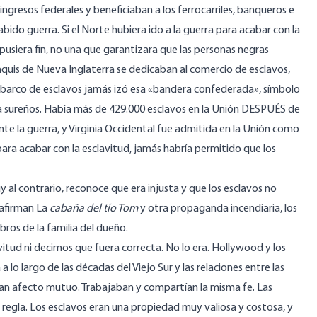
ingresos federales y beneficiaban a los ferrocarriles, banqueros e
habido guerra. Si el Norte hubiera ido a la guerra para acabar con la
usiera fin, no una que garantizara que las personas negras
nquis de Nueva Inglaterra se dedicaban al comercio de esclavos,
 barco de esclavos jamás izó esa «bandera confederada», símbolo
a sureños. Había más de 429.000 esclavos en la Unión DESPUÉS de
rante la guerra, y Virginia Occidental fue admitida en la Unión como
para acabar con la esclavitud, jamás habría permitido que los
y al contrario, reconoce que era injusta y que los esclavos no
 afirman La
cabaña del tío Tom
y otra propaganda incendiaria, los
ros de la familia del dueño.
itud ni decimos que fuera correcta. No lo era. Hollywood y los
lo largo de las décadas del Viejo Sur y las relaciones entre las
ban afecto mutuo. Trabajaban y compartían la misma fe. Las
 regla. Los esclavos eran una propiedad muy valiosa y costosa, y