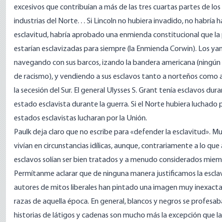
excesivos que contribuían a más de las tres cuartas partes de los 
industrias del Norte. . . Si Lincoln no hubiera invadido, no habría 
esclavitud, habría aprobado una enmienda constitucional que la p
estarían esclavizadas para siempre (la Enmienda Corwin). Los ya
navegando con sus barcos, izando la bandera americana (ningún
de racismo), y vendiendo a sus esclavos tanto a norteños como 
la secesión del Sur. El general Ulysses S. Grant tenía esclavos du
estado esclavista durante la guerra. Si el Norte hubiera luchado 
estados esclavistas lucharan por la Unión.
Paulk deja claro que no escribe para «defender la esclavitud». Mu
vivían en circunstancias idílicas, aunque, contrariamente a lo que
esclavos solían ser bien tratados y a menudo considerados miemb
Permítanme aclarar que de ninguna manera justificamos la esclav
autores de mitos liberales han pintado una imagen muy inexacta a 
razas de aquella época. En general, blancos y negros se profesa
historias de látigos y cadenas son mucho más la excepción que la