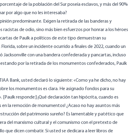
 porcentaje de la población del Sur poseía esclavos, y más del 90%
har por algo que no les interesaba?
inión predominante. Exigen la retirada de las banderas y
acistas de odio, sino más bien esfuerzos por honrar a los héroes
 cartas de Paulk a políticos de este tipo demuestran su
 Florida, sobre un incidente ocurrido a finales de 2022, cuando un
 Jacksonville con una bandera confederada y pancartas, incluso
protestando por la retirada de los monumentos confederados, Paulk
IAA Bank, usted declaró lo siguiente: «Como ya he dicho, no hay
 sobre los monumentos es clara. He asignado fondos para su
 [Paulk responde:] ¡Qué declaración tan hipócrita, cuando es
s en la remoción de monumentos! ¿Acaso no hay asuntos más
destrucción del patrimonio sureño? Es lamentable y patético que
ndera del marxismo cultural y el comunismo con el pretexto de
o que dicen combatir. Si usted se dedicara a leer libros de