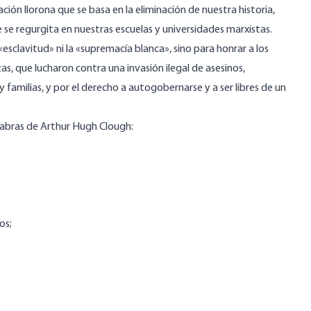
ación llorona que se basa en la eliminación de nuestra historia,
se regurgita en nuestras escuelas y universidades marxistas.
clavitud» ni la «supremacía blanca», sino para honrar a los
s, que lucharon contra una invasión ilegal de asesinos,
familias, y por el derecho a autogobernarse y a ser libres de un
alabras de Arthur Hugh Clough:
os;