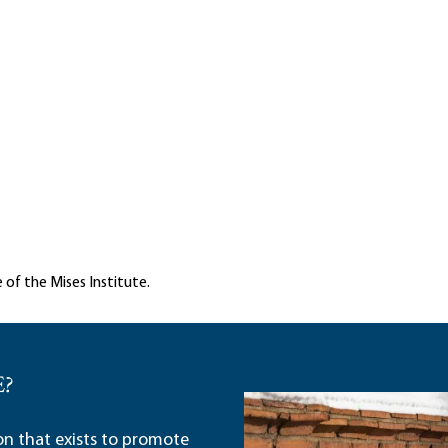
 of the Mises Institute.
E?
ion that exists to promote