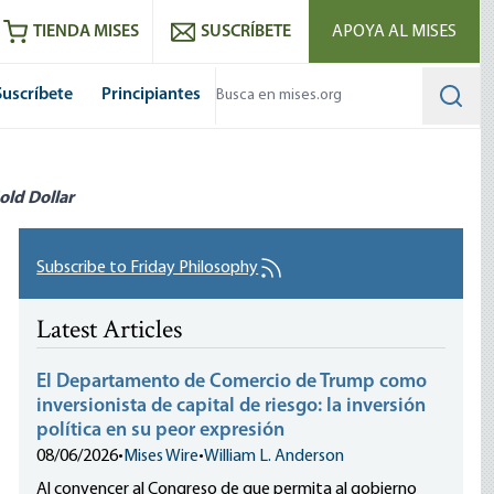
utube
RSS feed
TIENDA MISES
SUSCRÍBETE
APOYA AL MISES
Suscríbete
Principiantes
Searc
old Dollar
Subscribe to Friday Philosophy
Latest Articles
El Departamento de Comercio de Trump como
inversionista de capital de riesgo: la inversión
política en su peor expresión
08/06/2026
•
Mises Wire
•
William L. Anderson
Al convencer al Congreso de que permita al gobierno