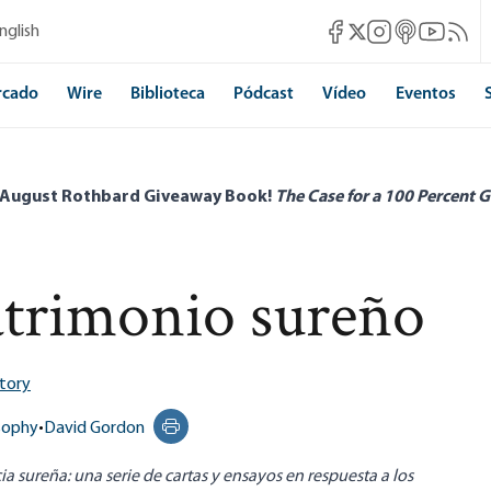
Mises Facebook
Mises Instagram
Mises itunes
Mises Yo
Mises 
nglish
Mises X
rcado
Wire
Biblioteca
Pódcast
Vídeo
Eventos
 August Rothbard Giveaway Book!
The Case for a 100 Percent G
atrimonio sureño
story
osophy
•
David Gordon
Print this page
a sureña: una serie de cartas y ensayos en respuesta a los