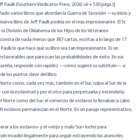
f Paulk (Southern Vindicator Press, 2026; vii + 530 págs.)]
ñado varios libros que abordan la Guerra de Secesión —su inicio y
uevo libro de Jeff Paulk podría ser el más impresionante. El Sr.
la División de Oklahoma de los Hijos de los Veteranos
 consta de nada menos que 387 cartas, escritas a lo largo de 17
Paulk lo que hace que su libro sea tan impresionante. Es un
desfavorables que parezcan las probabilidades de éxito. En sus
sa sureña, responde con rapidez —como sugiere su subtítulo— a
e los puntos clave del libro.
orte como, cada vez más, también en el Sur, culpa al Sur de la
 con la esclavitud y por el otro para perpetuarla y extenderla.
el Norte como del Sur; el comercio de esclavos lo llevaban a cabo
9.000 esclavos permanecían en el Norte. En un pasaje representativo,
ar a los esclavos» y el «viejo y malo Sur» luchó para
coln invadió ilegalmente para seguir extrayendo los aranceles