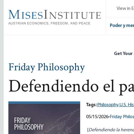
Skip
View in E
to
main
content
Poder y me
Get Your
Friday Philosophy
Defendiendo el p
Tags:
Philosophy,
U.S. Hi
05/15/2026
•
Friday Phil
[
Defendiendo la herenci