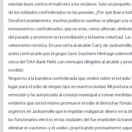
existían leyes contra el maltrato a los esclavos. Solo un pequeño
de los soldados confederados no los poseían. ¿Por qué iban a luc
Desafortunadamente, muchos políticos sureños se pliegan a la op
monumentos confederados, que no eran, como afirman, símbolos r
del pasado y promover la reconciliación y la buena voluntad. Las
vehemente retórica. En una carta al alcalde Curry de Jacksonville,
avión contratado por el grupo Save Southern Heritage sobrevoló
cerca del TIAA Bank Field, con mensajes dirigidos al alcalde y 
escribió:
Respecto a la bandera confederada que ondeó sobre el estadio T
lugar para el odio de ningún tipo en nuestra ciudad. Mi postura
remoción y he autorizado al consejo municipal a tomar medidas».
evidente que usted mismo promueve el odio al derrochar fondo
urgentes en Jacksonville que le impidan malgastar dinero en la 
los funcionarios electos en las ciudades del Sur enarbolen la ba
eliminar el «racismo» y el «odio», practicando precisamente aquell