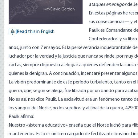
ataques enemigos
de Jef
En estas páginas he rese
sus consecuencias— y el n
Paulk es Comandante de 
Read this in English
EN
Confederados, y su libro
años, junto con 7 ensayos. Es la perseverancia inquebrantable de 
luchador por la verdad y la justicia que nunca se rinde, por muy 
cartas, siempre dispuesto a elogiar a quienes defienden la cau
quienes la denigran. A continuación, intentaré presentar algunos d
La visión predominante de este período turbulento, tanto en el N
guerra, que, según se alega, fue librada por un bando para acabar
No es así, nos dice Paulk. La esclavitud era un fenómeno tanto d
los yanquis del Norte, no los sureños; y al final de la guerra, 42
Paulk afirma:
Nuestro «sistema educativo» enseña que el Norte luchó para «liber
mantenerlos. Esto es un tren cargado de fertilizante bovino. Lin